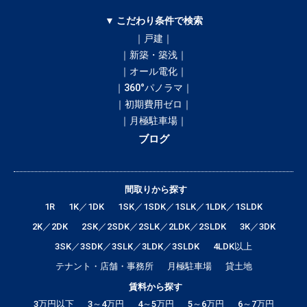
▼ こだわり条件で検索
｜戸建｜
｜新築・築浅｜
｜オール電化｜
｜360°パノラマ｜
｜初期費用ゼロ｜
｜月極駐車場｜
ブログ
間取りから探す
1R
1K／1DK
1SK／1SDK／1SLK／1LDK／1SLDK
2K／2DK
2SK／2SDK／2SLK／2LDK／2SLDK
3K／3DK
3SK／3SDK／3SLK／3LDK／3SLDK
4LDK以上
テナント・店舗・事務所
月極駐車場
貸土地
賃料から探す
3万円以下
3～4万円
4～5万円
5～6万円
6～7万円