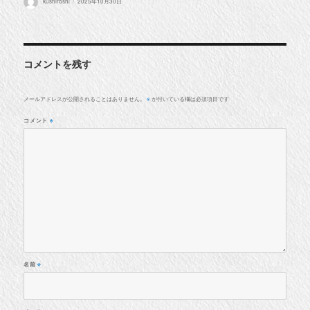
kushiroshi
2025年10月30日
稿
稿
者
日:
コメントを残す
メールアドレスが公開されることはありません。
が付いている欄は必須項目です
※
コメント
※
名前
※