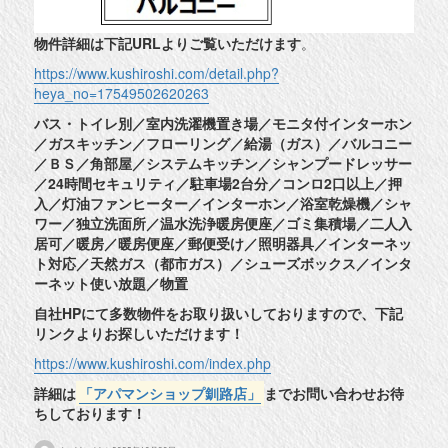
物件詳細は下記URLよりご覧いただけます
。
https://www.kushiroshi.com/detail.php?
heya_no=17549502620263
バス・トイレ別／室内洗濯機置き場／モニタ付インターホン
／ガスキッチン／フローリング／給湯（ガス）／バルコニー
／ＢＳ／角部屋／システムキッチン／シャンプードレッサー
／24時間セキュリティ／駐車場2台分／コンロ2口以上／押
入／灯油ファンヒーター／インターホン／浴室乾燥機／シャ
ワー／独立洗面所／温水洗浄暖房便座／ゴミ集積場／二人入
居可／暖房／暖房便座／郵便受け／照明器具／インターネッ
ト対応／天然ガス（都市ガス）／シューズボックス／インタ
ーネット使い放題／物置
自社HPにて多数物件をお取り扱いしておりますので、下記
リンクよりお探しいただけます！
https://www.kushiroshi.com/index.php
詳細は
「アパマンショップ釧路店」
までお問い合わせお待
ちしております！
投
投