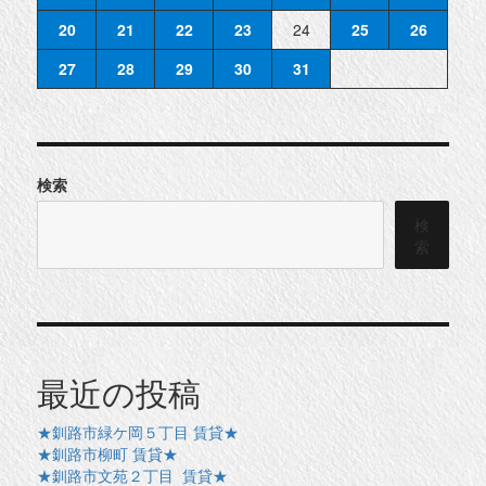
20
21
22
23
24
25
26
27
28
29
30
31
検索
検
索
最近の投稿
★釧路市緑ケ岡５丁目 賃貸★
★釧路市柳町 賃貸★
★釧路市文苑２丁目 賃貸★