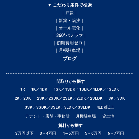
▼ こだわり条件で検索
｜戸建｜
｜新築・築浅｜
｜オール電化｜
｜360°パノラマ｜
｜初期費用ゼロ｜
｜月極駐車場｜
ブログ
間取りから探す
1R
1K／1DK
1SK／1SDK／1SLK／1LDK／1SLDK
2K／2DK
2SK／2SDK／2SLK／2LDK／2SLDK
3K／3DK
3SK／3SDK／3SLK／3LDK／3SLDK
4LDK以上
テナント・店舗・事務所
月極駐車場
貸土地
賃料から探す
3万円以下
3～4万円
4～5万円
5～6万円
6～7万円