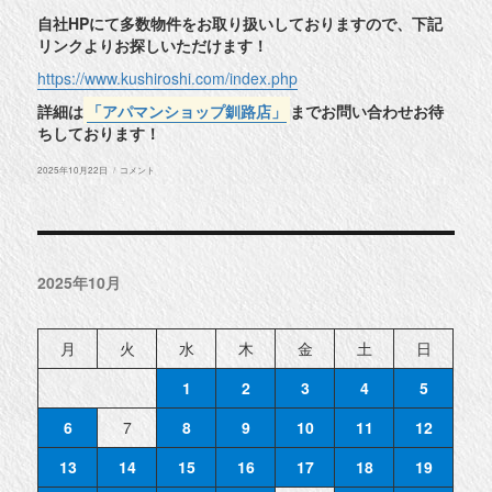
自社HPにて多数物件をお取り扱いしておりますので、下記
リンクよりお探しいただけます！
https://www.kushiroshi.com/index.php
詳細は
「アパマンショップ釧路店」
までお問い合わせお待
ちしております！
投
◆
2025年10月22日
コメント
稿
釧
日:
路
町
東
陽
大
通
2025年10月
西
1
丁
目
物
月
火
水
木
金
土
日
件
紹
介
1
2
3
4
5
◆
に
6
7
8
9
10
11
12
13
14
15
16
17
18
19