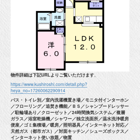
物件詳細は下記URLよりご覧いただけます
。
https://www.kushiroshi.com/detail.php?
heya_no=17260062290914
バス・トイレ別／室内洗濯機置き場／モニタ付インターホン
／フローリング／追焚き機能／ＢＳ／シャンプードレッサー
／駐輪場あり／クローゼット／24時間換気システム／複層
ガラス／浴室乾燥機／シャワー／独立洗面所／温水洗浄暖房
便座／ゴミ集積場／暖房／照明器具／インターネット対応／
天然ガス（都市ガス）／対面キッチン／シューズボックス／
インターネット使い放題／物置