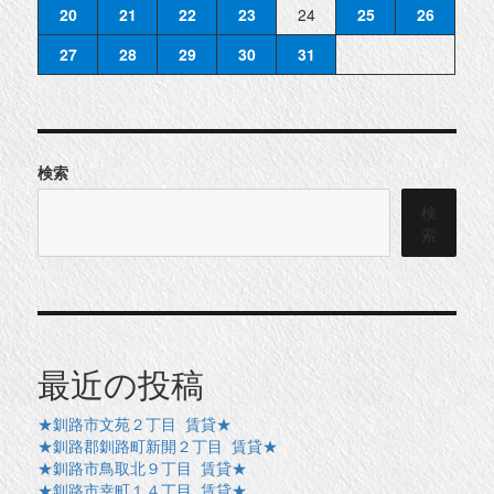
20
21
22
23
24
25
26
27
28
29
30
31
検索
検
索
最近の投稿
★釧路市文苑２丁目 賃貸★
★釧路郡釧路町新開２丁目 賃貸★
★釧路市鳥取北９丁目 賃貸★
★釧路市幸町１４丁目 賃貸★