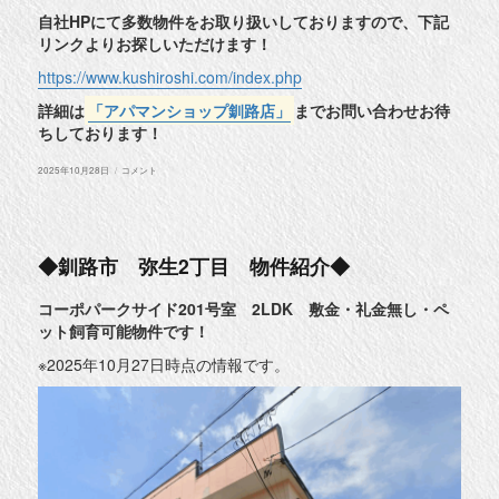
自社HPにて多数物件をお取り扱いしておりますので、下記
リンクよりお探しいただけます！
https://www.kushiroshi.com/index.php
詳細は
「アパマンショップ釧路店」
までお問い合わせお待
ちしております！
投
◆
2025年10月28日
コメント
稿
釧
日:
路
市
川
上
町
◆釧路市 弥生2丁目 物件紹介◆
１
０
丁
コーポパークサイド201号室 2LDK 敷金・礼金無し・ペ
目
ット飼育可能物件です！
物
件
紹
※2025年10月27日時点の情報です。
介
◆
に