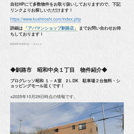
自社HPにて多数物件をお取り扱いしておりますので、下記
リンクよりお探しいただけます！
https://www.kushiroshi.com/index.php
詳細は
「アパマンショップ釧路店」
までお問い合わせお待
ちしております！
投
◆
2025年10月31日
コメント
稿
釧
日:
路
市
愛
国
西
◆釧路市 昭和中央１丁目 物件紹介◆
4
丁
目
プログレッソ昭和 １－Ａ室 2ＬDK 駐車場２台無料・シ
物
ョッピングモール近くです！
件
紹
介
※2025年10月29日時点の情報です。
◆
に