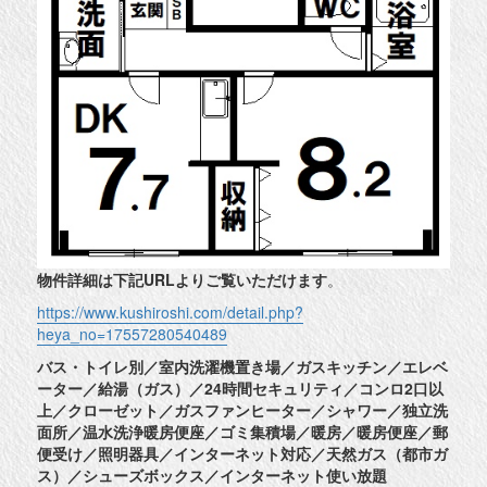
物件詳細は下記URLよりご覧いただけます
。
https://www.kushiroshi.com/detail.php?
heya_no=17557280540489
バス・トイレ別／室内洗濯機置き場／ガスキッチン／エレベ
ーター／給湯（ガス）／24時間セキュリティ／コンロ2口以
上／クローゼット／ガスファンヒーター／シャワー／独立洗
面所／温水洗浄暖房便座／ゴミ集積場／暖房／暖房便座／郵
便受け／照明器具／インターネット対応／天然ガス（都市ガ
ス）／シューズボックス／インターネット使い放題