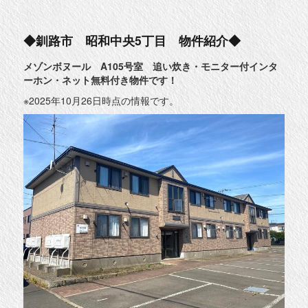
市
弥
生
2
◆釧路市 昭和中央5丁目 物件紹介◆
丁
目
物
メゾンボヌール A105号室 追い炊き・モニター付インタ
件
ーホン・ネット無料付き物件です！
紹
介
◆
※2025年10月26日時点の情報です。
に