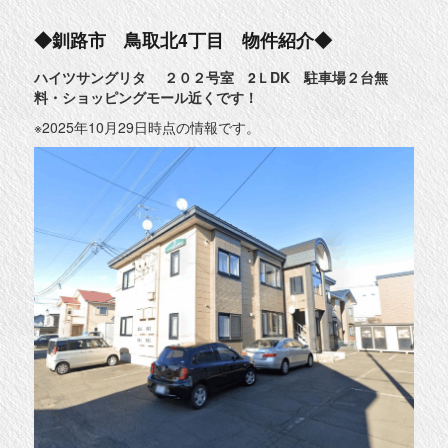
昭
和
中
◆釧路市 鳥取北4丁目 物件紹介◆
央
１
丁
ハイツサングリタ ２０２号室 2ＬDK 駐車場２台無
目
料・ショッピングモール近くです！
物
件
紹
※2025年10月29日時点の情報です。
介
◆
に