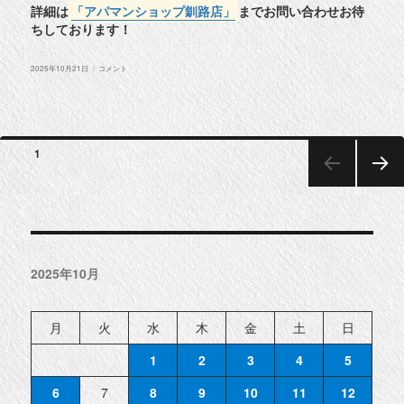
詳細は
「アパマンショップ釧路店」
までお問い合わせお待
ちしております！
投
◆
2025年10月21日
コメント
稿
釧
日:
路
市
興
津
5
投
丁
ページ
1
目
稿
物
件
次のペー
紹
の
ジ
介
◆
ペ
に
ー
2025年10月
ジ
送
月
火
水
木
金
土
日
り
1
2
3
4
5
6
7
8
9
10
11
12