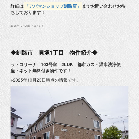
詳細は
「アパマンショップ釧路店」
までお問い合わせお待
ちしております！
投
◆
2025年10月25日
コメント
稿
釧
日:
路
市
昭
和
中
◆釧路市 貝塚1丁目 物件紹介◆
央
1
丁
ラ・コリーナ 103号室 2LDK 都市ガス・温水洗浄便
目
座・ネット無料付き物件です！
物
件
紹
※2025年10月23日時点の情報です。
介
◆
に