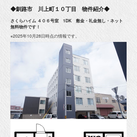
取
北
◆釧路市 川上町１０丁目 物件紹介◆
4
丁
目
さくらハイム ４０６号室 1DK 敷金・礼金無し・ネット
物
無料物件です！
件
紹
介
※2025年10月28日時点の情報です。
◆
に