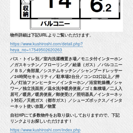
物件詳細は下記URLよりご覧いただけます
。
https://www.kushiroshi.com/detail.php?
heya_no=17549502620263
バス・トイレ別／室内洗濯機置き場／モニタ付インターホン
／ガスキッチン／フローリング／給湯（ガス）／バルコニー
／ＢＳ／角部屋／システムキッチン／シャンプードレッサー
／24時間セキュリティ／駐車場2台分／コンロ2口以上／押
入／灯油ファンヒーター／インターホン／浴室乾燥機／シャ
ワー／独立洗面所／温水洗浄暖房便座／ゴミ集積場／二人入
居可／暖房／暖房便座／郵便受け／照明器具／インターネッ
ト対応／天然ガス（都市ガス）／シューズボックス／インタ
ーネット使い放題／物置
自社HPにて多数物件をお取り扱いしておりますので、下記
リンクよりお探しいただけます！
https://www.kushiroshi.com/index.php