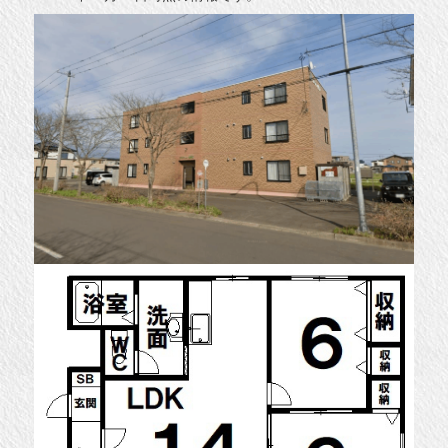
介
◆
に