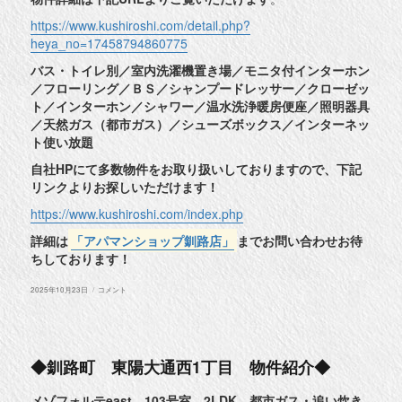
https://www.kushiroshi.com/detail.php?
heya_no=17458794860775
バス・トイレ別／室内洗濯機置き場／モニタ付インターホン
／フローリング／ＢＳ／シャンプードレッサー／クローゼッ
ト／インターホン／シャワー／温水洗浄暖房便座／照明器具
／天然ガス（都市ガス）／シューズボックス／インターネッ
ト使い放題
自社HPにて多数物件をお取り扱いしておりますので、下記
リンクよりお探しいただけます！
https://www.kushiroshi.com/index.php
詳細は
「アパマンショップ釧路店」
までお問い合わせお待
ちしております！
投
◆
2025年10月23日
コメント
稿
釧
日:
路
市
貝
塚
1
◆釧路町 東陽大通西1丁目 物件紹介◆
丁
目
物
メゾフォルテeast 103号室 2LDK 都市ガス・追い炊き