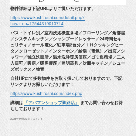
物件詳細は下記URLよりご覧いただけます
。
https://www.kushiroshi.com/detail.php?
heya_no=17544319010714
バス・トイレ別／室内洗濯機置き場／フローリング／角部屋
／システムキッチン／シャンプードレッサー／24時間セキ
ュリティ／オール電化／駐車場2台分／ＩＨクッキングヒー
タ／クローゼット／インターホン／給湯（電気）／出窓／シ
ャワー／独立洗面所／温水洗浄暖房便座／ゴミ集積場／二人
入居可／暖房／暖房便座／照明器具／対面キッチン／シュー
ズボックス／物置
自社HPにて多数物件をお取り扱いしておりますので、下記
リンクよりお探しいただけます！
https://www.kushiroshi.com/index.php
詳細は
「アパマンショップ釧路店」
までお問い合わせお待
ちしております！
投
◆
2025年10月29日
コメント
稿
釧
日:
路
市
鳥