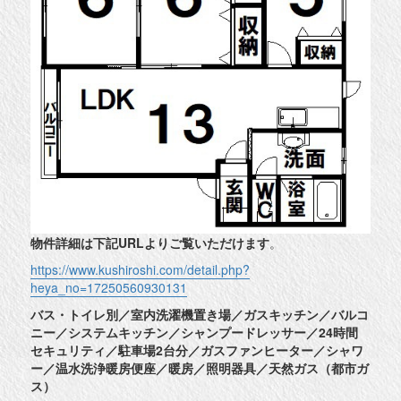
物件詳細は下記URLよりご覧いただけます
。
https://www.kushiroshi.com/detail.php?
heya_no=17250560930131
バス・トイレ別／室内洗濯機置き場／ガスキッチン／バルコ
ニー／システムキッチン／シャンプードレッサー／24時間
セキュリティ／駐車場2台分／ガスファンヒーター／シャワ
ー／温水洗浄暖房便座／暖房／照明器具／天然ガス（都市ガ
ス）