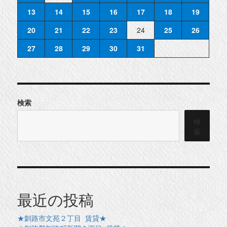
13
14
15
16
17
18
19
20
21
22
23
24
25
26
27
28
29
30
31
検索
検
索
最近の投稿
★釧路市文苑２丁目 賃貸★