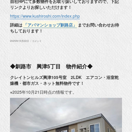
自社HPにて多数物件をお取り扱いしておりますので、下記
リンクよりお探しいただけます！
https://www.kushiroshi.com/index.php
詳細は
「アパマンショップ釧路店」
までお問い合わせお待
ちしております！
投
◆
2025年10月22日
コメント
稿
釧
日:
路
町
東
陽
大
◆釧路市 興津5丁目 物件紹介◆
通
西
1
クレイトンヒルズ興津105号室 2LDK エアコン・浴室乾
丁
燥機・都市ガス・ネット無料物件です！
目
物
件
※2025年10月21日時点の情報です。
紹
介
◆
に