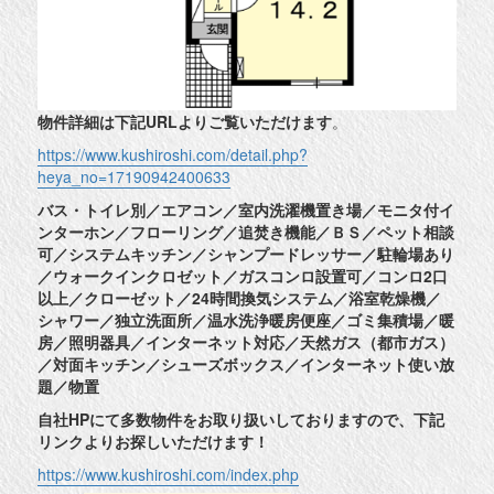
物件詳細は下記URLよりご覧いただけます
。
https://www.kushiroshi.com/detail.php?
heya_no=17190942400633
バス・トイレ別／エアコン／室内洗濯機置き場／モニタ付イ
ンターホン／フローリング／追焚き機能／ＢＳ／ペット相談
可／システムキッチン／シャンプードレッサー／駐輪場あり
／ウォークインクロゼット／ガスコンロ設置可／コンロ2口
以上／クローゼット／24時間換気システム／浴室乾燥機／
シャワー／独立洗面所／温水洗浄暖房便座／ゴミ集積場／暖
房／照明器具／インターネット対応／天然ガス（都市ガス）
／対面キッチン／シューズボックス／インターネット使い放
題／物置
自社HPにて多数物件をお取り扱いしておりますので、下記
リンクよりお探しいただけます！
https://www.kushiroshi.com/index.php