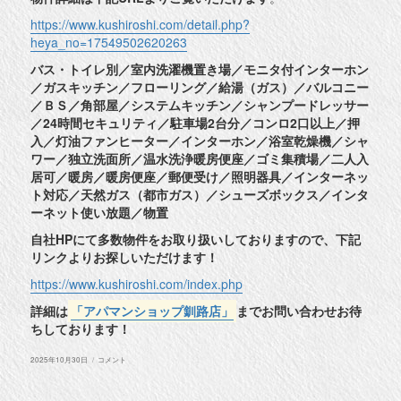
https://www.kushiroshi.com/detail.php?
heya_no=17549502620263
バス・トイレ別／室内洗濯機置き場／モニタ付インターホン
／ガスキッチン／フローリング／給湯（ガス）／バルコニー
／ＢＳ／角部屋／システムキッチン／シャンプードレッサー
／24時間セキュリティ／駐車場2台分／コンロ2口以上／押
入／灯油ファンヒーター／インターホン／浴室乾燥機／シャ
ワー／独立洗面所／温水洗浄暖房便座／ゴミ集積場／二人入
居可／暖房／暖房便座／郵便受け／照明器具／インターネッ
ト対応／天然ガス（都市ガス）／シューズボックス／インタ
ーネット使い放題／物置
自社HPにて多数物件をお取り扱いしておりますので、下記
リンクよりお探しいただけます！
https://www.kushiroshi.com/index.php
詳細は
「アパマンショップ釧路店」
までお問い合わせお待
ちしております！
投
◆
2025年10月30日
コメント
稿
釧
日:
路
市