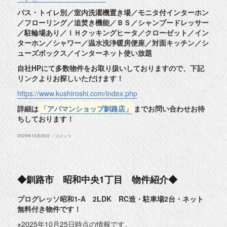
バス・トイレ別／室内洗濯機置き場／モニタ付インターホン
／フローリング／追焚き機能／ＢＳ／シャンプードレッサー
／駐輪場あり／ＩＨクッキングヒータ／クローゼット／イン
ターホン／シャワー／温水洗浄暖房便座／対面キッチン／シ
ューズボックス／インターネット使い放題
自社HPにて多数物件をお取り扱いしておりますので、下記
リンクよりお探しいただけます！
https://www.kushiroshi.com/index.php
詳細は
「アパマンショップ釧路店」
までお問い合わせお待
ちしております！
投
◆
2025年10月26日
コメント
稿
釧
日:
路
市
昭
和
中
◆釧路市 昭和中央1丁目 物件紹介◆
央
5
丁
プログレッソ昭和1-A 2LDK RC造・駐車場2台・ネット
目
無料付き物件です！
物
件
紹
※2025年10月25日時点の情報です。