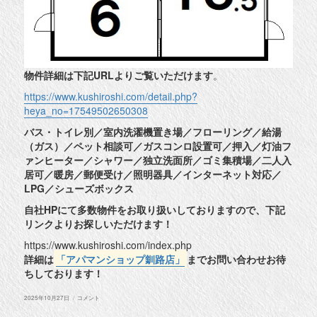
物件詳細は下記URLよりご覧いただけます
。
https://www.kushiroshi.com/detail.php?
heya_no=17549502650308
バス・トイレ別／室内洗濯機置き場／フローリング／給湯
（ガス）／ペット相談可／ガスコンロ設置可／押入／灯油フ
ァンヒーター／シャワー／独立洗面所／ゴミ集積場／二人入
居可／暖房／郵便受け／照明器具／インターネット対応／
LPG／シューズボックス
自社HPにて多数物件をお取り扱いしておりますので、下記
リンクよりお探しいただけます！
https://www.kushiroshi.com/index.php
詳細は
「アパマンショップ釧路店」
までお問い合わせお待
ちしております！
投
◆
2025年10月27日
コメント
稿
釧
日:
路