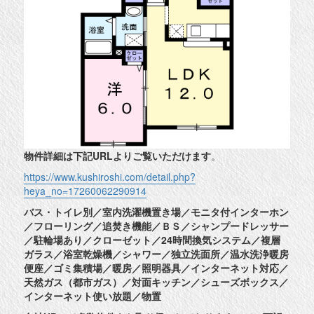
物件詳細は下記URLよりご覧いただけます
。
https://www.kushiroshi.com/detail.php?
heya_no=17260062290914
バス・トイレ別／室内洗濯機置き場／モニタ付インターホン
／フローリング／追焚き機能／ＢＳ／シャンプードレッサー
／駐輪場あり／クローゼット／24時間換気システム／複層
ガラス／浴室乾燥機／シャワー／独立洗面所／温水洗浄暖房
便座／ゴミ集積場／暖房／照明器具／インターネット対応／
天然ガス（都市ガス）／対面キッチン／シューズボックス／
インターネット使い放題／物置