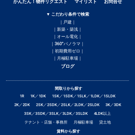
かんたん！物件リクエスト
マイリスト
お問合せ
▼ こだわり条件で検索
｜戸建｜
｜新築・築浅｜
｜オール電化｜
｜360°パノラマ｜
｜初期費用ゼロ｜
｜月極駐車場｜
ブログ
間取りから探す
1R
1K／1DK
1SK／1SDK／1SLK／1LDK／1SLDK
2K／2DK
2SK／2SDK／2SLK／2LDK／2SLDK
3K／3DK
3SK／3SDK／3SLK／3LDK／3SLDK
4LDK以上
テナント・店舗・事務所
月極駐車場
貸土地
賃料から探す