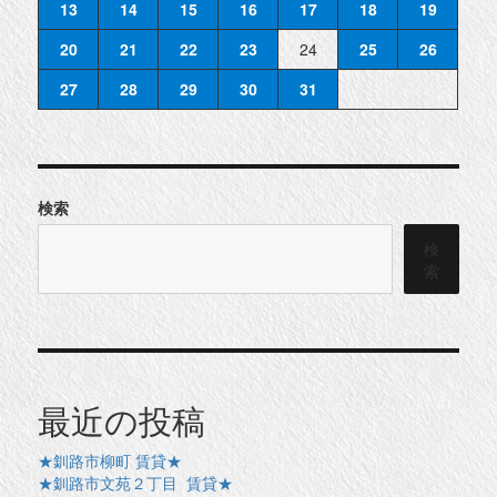
13
14
15
16
17
18
19
20
21
22
23
24
25
26
27
28
29
30
31
検索
検
索
最近の投稿
★釧路市柳町 賃貸★
★釧路市文苑２丁目 賃貸★