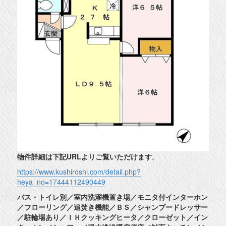
物件詳細は下記URLよりご覧いただけます
。
https://www.kushiroshi.com/detail.php?
heya_no=17444112490449
バス・トイレ別／室内洗濯機置き場／モニタ付インターホン
／フローリング／追焚き機能／ＢＳ／シャンプードレッサー
／駐輪場あり／ＩＨクッキングヒータ／クローゼット／イン