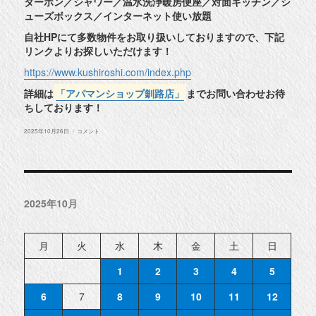
ターホン／シャワー／温水洗浄暖房便座／対面キッチン／シ
ューズボックス／インターネット使い放題
自社HPにて多数物件をお取り扱いしておりますので、下記
リンクよりお探しいただけます！
https://www.kushiroshi.com/index.php
詳細は
「アパマンショップ釧路店」
までお問い合わせお待
ちしております！
投
◆
2025年10月26日
コメント
稿
釧
日:
路
市
昭
和
中
央
2025年10月
5
丁
目
物
件
月
火
水
木
金
土
日
紹
介
◆
1
2
3
4
5
に
6
7
8
9
10
11
12