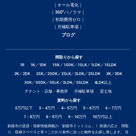
｜オール電化｜
｜360°パノラマ｜
｜初期費用ゼロ｜
｜月極駐車場｜
ブログ
間取りから探す
1R
1K／1DK
1SK／1SDK／1SLK／1LDK／1SLDK
2K／2DK
2SK／2SDK／2SLK／2LDK／2SLDK
3K／3DK
3SK／3SDK／3SLK／3LDK／3SLDK
4LDK以上
テナント・店舗・事務所
月極駐車場
貸土地
賃料から探す
3万円以下
3～4万円
4～5万円
5～6万円
6～7万円
7～8万円
8～9万円
9～10万円
10万円以上
釧路市の賃貸・借家情報満載の「釧路市ドットコム」！ 部屋の広さ、間取
り、収納スペースと等々こだわり条件に合った物件をお探し致します。 住