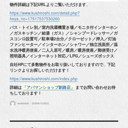
物件詳細は下記URLよりご覧いただけます
。
https://www.kushiroshi.com/detail.php?
heya_no=17517537530260
バス・トイレ別／室内洗濯機置き場／モニタ付インターホン
／ガスキッチン／給湯（ガス）／シャンプードレッサー／ガ
スコンロ設置可／駐車場2台分／クローゼット／押入／灯油
ファンヒーター／インターホン／シャワー／独立洗面所／温
水洗浄暖房便座／二人入居可／暖房／暖房便座／郵便受け／
照明器具／インターネット対応／LPG／シューズボックス
自社HPにて多数物件をお取り扱いしておりますので、下記
リンクよりお探しいただけます！
https://www.kushiroshi.com/index.php
詳細は
「アパマンショップ釧路店」
までお問い合わせお待
ちしております！
投
投
kushiroshi
2025年10月6日
稿
稿
者
日: