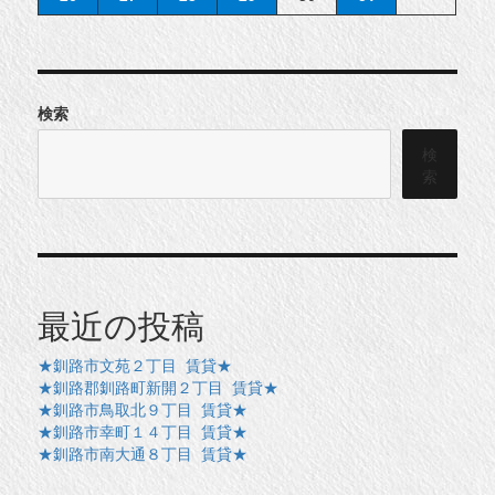
検索
検
索
最近の投稿
★釧路市文苑２丁目 賃貸★
★釧路郡釧路町新開２丁目 賃貸★
★釧路市鳥取北９丁目 賃貸★
★釧路市幸町１４丁目 賃貸★
★釧路市南大通８丁目 賃貸★