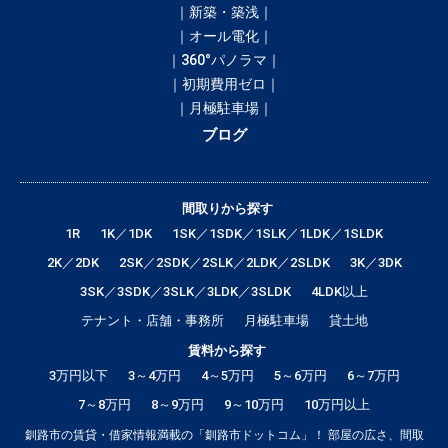
｜新築・築浅｜
｜オール電化｜
｜360°パノラマ｜
｜初期費用ゼロ｜
｜月極駐車場｜
ブログ
間取りから探す
1R
1K／1DK
1SK／1SDK／1SLK／1LDK／1SLDK
2K／2DK
2SK／2SDK／2SLK／2LDK／2SLDK
3K／3DK
3SK／3SDK／3SLK／3LDK／3SLDK
4LDK以上
テナント・店舗・事務所
月極駐車場
貸土地
賃料から探す
3万円以下
3～4万円
4～5万円
5～6万円
6～7万円
7～8万円
8～9万円
9～10万円
10万円以上
釧路市の賃貸・借家情報満載の「釧路市ドットコム」！ 部屋の広さ、間取