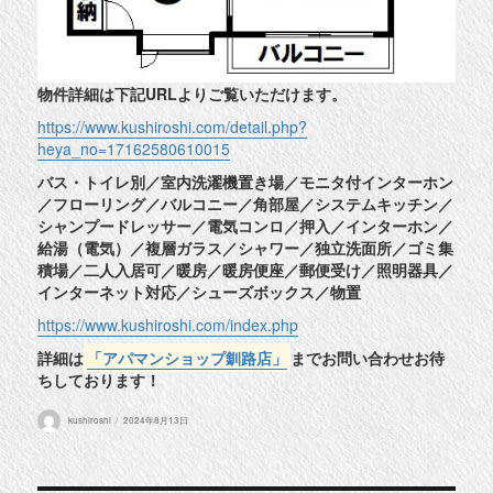
物件詳細は下記URLよりご覧いただけます。
https://www.kushiroshi.com/detail.php?
heya_no=17162580610015
バス・トイレ別／室内洗濯機置き場／モニタ付インターホン
／フローリング／バルコニー／角部屋／システムキッチン／
シャンプードレッサー／電気コンロ／押入／インターホン／
給湯（電気）／複層ガラス／シャワー／独立洗面所／ゴミ集
積場／二人入居可／暖房／暖房便座／郵便受け／照明器具／
インターネット対応／シューズボックス／物置
https://www.kushiroshi.com/index.php
詳細は
「アパマンショップ釧路店」
までお問い合わせお待
ちしております！
投
投
kushiroshi
2024年8月13日
稿
稿
者
日: