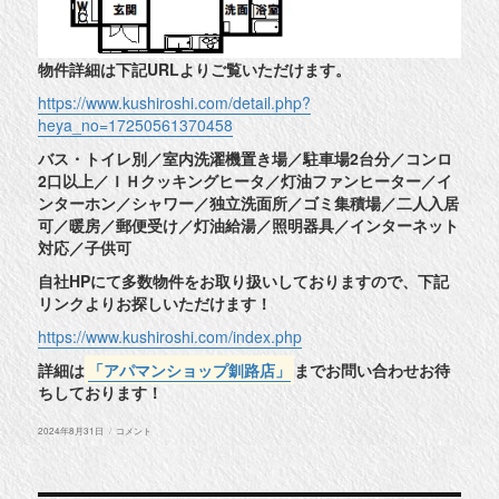
物件詳細は下記URLよりご覧いただけます。
https://www.kushiroshi.com/detail.php?
heya_no=17250561370458
バス・トイレ別／室内洗濯機置き場／駐車場2台分／コンロ
2口以上／ＩＨクッキングヒータ／灯油ファンヒーター／イ
ンターホン／シャワー／独立洗面所／ゴミ集積場／二人入居
可／暖房／郵便受け／灯油給湯／照明器具／インターネット
対応／子供可
自社HPにて多数物件をお取り扱いしておりますので、下記
リンクよりお探しいただけます！
https://www.kushiroshi.com/index.php
詳細は
「アパマンショップ釧路店」
までお問い合わせお待
ちしております！
投
◆
2024年8月31日
コメント
稿
釧
日:
路
市
春