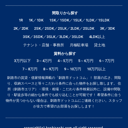
間取りから探す
1R
1K／1DK
1SK／1SDK／1SLK／1LDK／1SLDK
2K／2DK
2SK／2SDK／2SLK／2LDK／2SLDK
3K／3DK
3SK／3SDK／3SLK／3LDK／3SLDK
4LDK以上
テナント・店舗・事務所
月極駐車場
貸土地
賃料から探す
3万円以下
3～4万円
4～5万円
5～6万円
6～7万円
7～8万円
8～9万円
9～10万円
10万円以上
釧路市の賃貸・借家情報満載の「釧路市ドットコム」！ 部屋の広さ、間取
り、収納スペースと等々こだわり条件に合った物件をお探し致します。 住
所（釧路市エリア）・環境・相場・こだわり条件検索以外に、設備や間取
り・駅徒歩等の細かな条件でも絞り込むことが可能です！ 希望条件に合う
物件が見つからない場合は、釧路市ドットコムにご連絡ください。スタッフ
が全力で希望のお部屋をお探しします！
copyright(c) kushiroshi.com.all right reserved.