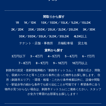
間取りから探す
1R
1K／1DK
1SK／1SDK／1SLK／1LDK／1SLDK
2K／2DK
2SK／2SDK／2SLK／2LDK／2SLDK
3K／3DK
3SK／3SDK／3SLK／3LDK／3SLDK
4LDK以上
テナント・店舗・事務所
月極駐車場
貸土地
賃料から探す
3万円以下
3～4万円
4～5万円
5～6万円
6～7万円
7～8万円
8～9万円
9～10万円
10万円以上
釧路市の賃貸・借家情報満載の「釧路市ドットコム」！ 部屋の広さ、間取
り、収納スペースと等々こだわり条件に合った物件をお探し致します。 住
所（釧路市エリア）・環境・相場・こだわり条件検索以外に、設備や間取
り・駅徒歩等の細かな条件でも絞り込むことが可能です！ 希望条件に合う
物件が見つからない場合は、釧路市ドットコムにご連絡ください。スタッフ
が全力で希望のお部屋をお探しします！