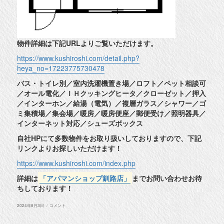
物件詳細は下記URLよりご覧いただけます。
https://www.kushiroshi.com/detail.php?
heya_no=17223775730478
バス・トイレ別／室内洗濯機置き場／ロフト／ペット相談可
／オール電化／ＩＨクッキングヒータ／クローゼット／押入
／インターホン／給湯（電気）／複層ガラス／シャワー／ゴ
ミ集積場／集会場／暖房／暖房便座／郵便受け／照明器具／
インターネット対応／シューズボックス
自社HPにて多数物件をお取り扱いしておりますので、下記
リンクよりお探しいただけます！
https://www.kushiroshi.com/index.php
詳細は
「アパマンショップ釧路店」
までお問い合わせお待
ちしております！
投
◆
2024年8月3日
コメント
稿
釧
日:
路