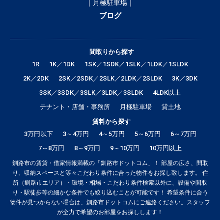
｜月極駐車場｜
ブログ
間取りから探す
1R
1K／1DK
1SK／1SDK／1SLK／1LDK／1SLDK
2K／2DK
2SK／2SDK／2SLK／2LDK／2SLDK
3K／3DK
3SK／3SDK／3SLK／3LDK／3SLDK
4LDK以上
テナント・店舗・事務所
月極駐車場
貸土地
賃料から探す
3万円以下
3～4万円
4～5万円
5～6万円
6～7万円
7～8万円
8～9万円
9～10万円
10万円以上
釧路市の賃貸・借家情報満載の「釧路市ドットコム」！ 部屋の広さ、間取
り、収納スペースと等々こだわり条件に合った物件をお探し致します。 住
所（釧路市エリア）・環境・相場・こだわり条件検索以外に、設備や間取
り・駅徒歩等の細かな条件でも絞り込むことが可能です！ 希望条件に合う
物件が見つからない場合は、釧路市ドットコムにご連絡ください。スタッフ
が全力で希望のお部屋をお探しします！