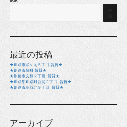
検
索
最近の投稿
★釧路市緑ケ岡５丁目 賃貸★
★釧路市柳町 賃貸★
★釧路市文苑２丁目 賃貸★
★釧路郡釧路町新開２丁目 賃貸★
★釧路市鳥取北９丁目 賃貸★
アーカイブ