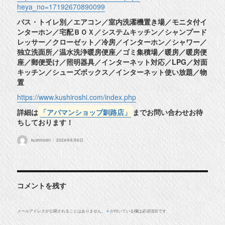
heya_no=17192670890099
バス・トイレ別／エアコン／室内洗濯機置き場／モニタ付イ
ンターホン／宅配ＢＯＸ／システムキッチン／シャンプード
レッサー／クローゼット／冷房／インターホン／シャワー／
独立洗面所／温水洗浄暖房便座／ゴミ集積場／暖房／暖房便
座／郵便受け／照明器具／インターネット対応／LPG／対面
キッチン／シューズボックス／インターネット使い放題／物
置
https://www.kushiroshi.com/index.php
詳細は
「アパマンショップ釧路店」
までお問い合わせお待
ちしております！
投
投
kushiroshi
2024年8月6日
稿
稿
者
日:
コメントを残す
メールアドレスが公開されることはありません。
が付いている欄は必須項目です
※