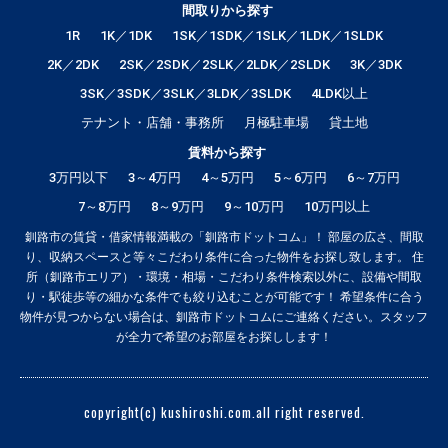
間取りから探す
1R
1K／1DK
1SK／1SDK／1SLK／1LDK／1SLDK
2K／2DK
2SK／2SDK／2SLK／2LDK／2SLDK
3K／3DK
3SK／3SDK／3SLK／3LDK／3SLDK
4LDK以上
テナント・店舗・事務所
月極駐車場
貸土地
賃料から探す
3万円以下
3～4万円
4～5万円
5～6万円
6～7万円
7～8万円
8～9万円
9～10万円
10万円以上
釧路市の賃貸・借家情報満載の「釧路市ドットコム」！ 部屋の広さ、間取
り、収納スペースと等々こだわり条件に合った物件をお探し致します。 住
所（釧路市エリア）・環境・相場・こだわり条件検索以外に、設備や間取
り・駅徒歩等の細かな条件でも絞り込むことが可能です！ 希望条件に合う
物件が見つからない場合は、釧路市ドットコムにご連絡ください。スタッフ
が全力で希望のお部屋をお探しします！
copyright(c) kushiroshi.com.all right reserved.