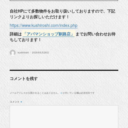
自社HPにて多数物件をお取り扱いしておりますので、下記
リンクよりお探しいただけます！
https://www.kushiroshi.com/index.php
詳細は
「アパマンショップ釧路店」
までお問い合わせお待
ちしております！
投
投
kushiroshi
2026年5月28日
稿
稿
者
日:
コメントを残す
メールアドレスが公開されることはありません。
が付いている欄は必須項目です
※
コメント
※