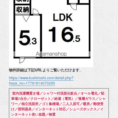
物件詳細は下記URLよりご覧いただけます
。
https://www.kushiroshi.com/detail.php?
heya_no=17791814070295
室内洗濯機置き場／シャワー付洗面化粧台／オール電化／駐
車場2台分／クローゼット／給湯（電気）／複層ガラス／シャ
ワー／独立洗面所／ゴミ集積場／二人入居可／暖房／郵便受
け／照明器具／インターネット対応／シューズボックス／イ
ンターネット使い放題／物置