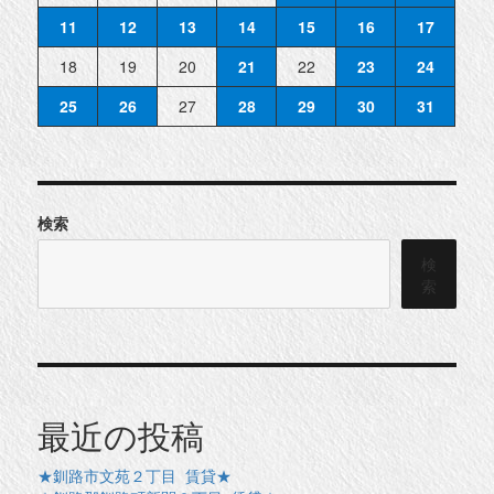
11
12
13
14
15
16
17
18
19
20
21
22
23
24
25
26
27
28
29
30
31
検索
検
索
最近の投稿
★釧路市文苑２丁目 賃貸★