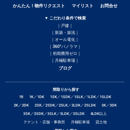
かんたん！物件リクエスト
マイリスト
お問合せ
▼ こだわり条件で検索
｜戸建｜
｜新築・築浅｜
｜オール電化｜
｜360°パノラマ｜
｜初期費用ゼロ｜
｜月極駐車場｜
ブログ
間取りから探す
1R
1K／1DK
1SK／1SDK／1SLK／1LDK／1SLDK
2K／2DK
2SK／2SDK／2SLK／2LDK／2SLDK
3K／3DK
3SK／3SDK／3SLK／3LDK／3SLDK
4LDK以上
テナント・店舗・事務所
月極駐車場
貸土地