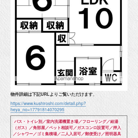
物件詳細は下記URLよりご覧いただけます
。
https://www.kushiroshi.com/detail.php?
heya_no=17791814070295
バス・トイレ別／室内洗濯機置き場／フローリング／給湯
（ガス）／角部屋／ペット相談可／ガスコンロ設置可／押入
／シャワー／ゴミ集積場／二人入居可／郵便受け／照明器具