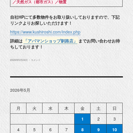
／天然ガス（都市ガス）／物置
自社HPにて多数物件をお取り扱いしておりますので、下記
リンクよりお探しいただけます！
https://www.kushiroshi.com/index.php
詳細は
「アパマンショップ釧路店」
までお問い合わせお待
ちしております！
投
★
2026年5月24日
コメント
稿
釧
日:
路
市
愛
国
東
３
2026年5月
丁
目
賃
貸
★
月
火
水
木
金
土
日
に
1
2
3
4
5
6
7
8
9
10