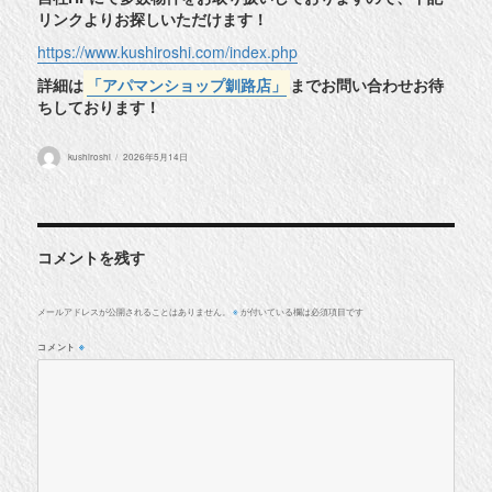
リンクよりお探しいただけます！
https://www.kushiroshi.com/index.php
詳細は
「アパマンショップ釧路店」
までお問い合わせお待
ちしております！
投
投
kushiroshi
2026年5月14日
稿
稿
者
日:
コメントを残す
メールアドレスが公開されることはありません。
が付いている欄は必須項目です
※
コメント
※