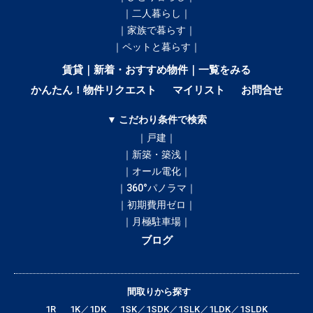
｜二人暮らし｜
｜家族で暮らす｜
｜ペットと暮らす｜
賃貸｜新着・おすすめ物件｜一覧をみる
かんたん！物件リクエスト
マイリスト
お問合せ
▼ こだわり条件で検索
｜戸建｜
｜新築・築浅｜
｜オール電化｜
｜360°パノラマ｜
｜初期費用ゼロ｜
｜月極駐車場｜
ブログ
間取りから探す
1R
1K／1DK
1SK／1SDK／1SLK／1LDK／1SLDK