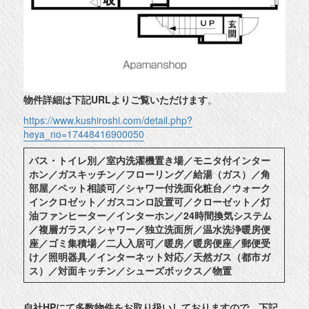
物件詳細は下記URLよりご覧いただけます
。
https://www.kushiroshi.com/detail.php?
heya_no=17448416900050
バス・トイレ別／室内洗濯機置き場／モニタ付インター
ホン／ガスキッチン／フローリング／給湯（ガス）／角
部屋／ペット相談可／シャワー付洗面化粧台／ウォーク
インクロゼット／ガスコンロ設置可／クローゼット／灯
油ファンヒーター／インターホン／24時間換気システム
／複層ガラス／シャワー／独立洗面所／温水洗浄暖房便
座／ゴミ集積場／二人入居可／暖房／暖房便座／郵便受
け／照明器具／インターネット対応／天然ガス（都市ガ
ス）／対面キッチン／シューズボックス／物置
自社HPにて多数物件をお取り扱いしておりますので、下記