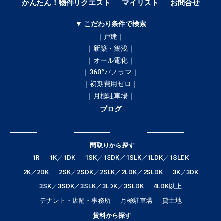
かんたん！物件リクエスト
マイリスト
お問合せ
▼ こだわり条件で検索
｜戸建｜
｜新築・築浅｜
｜オール電化｜
｜360°パノラマ｜
｜初期費用ゼロ｜
｜月極駐車場｜
ブログ
間取りから探す
1R
1K／1DK
1SK／1SDK／1SLK／1LDK／1SLDK
2K／2DK
2SK／2SDK／2SLK／2LDK／2SLDK
3K／3DK
3SK／3SDK／3SLK／3LDK／3SLDK
4LDK以上
テナント・店舗・事務所
月極駐車場
貸土地
賃料から探す