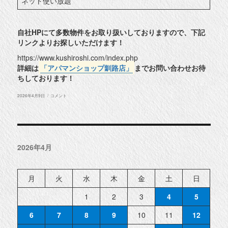
ネット使い放題
自社HPにて多数物件をお取り扱いしておりますので、下記
リンクよりお探しいただけます！
https://www.kushiroshi.com/index.php
詳細は
「アパマンショップ釧路店」
までお問い合わせお待
ちしております！
投
★
2026年4月9日
コメント
稿
釧
日:
路
市
寿
4
丁
目
2026年4月
貸
テ
ナ
ン
ト
月
火
水
木
金
土
日
★
に
1
2
3
4
5
6
7
8
9
10
11
12