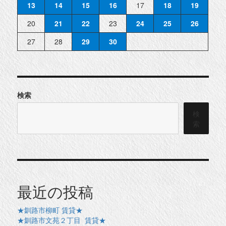
13
14
15
16
17
18
19
20
21
22
23
24
25
26
27
28
29
30
検索
検
索
最近の投稿
★釧路市柳町 賃貸★
★釧路市文苑２丁目 賃貸★