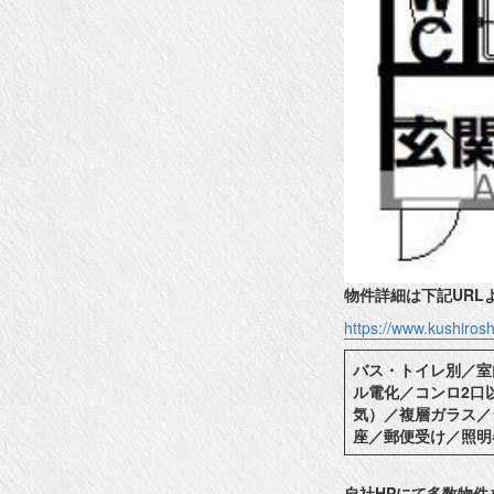
物件詳細は下記URL
https://www.kushiro
バス・トイレ別／室
ル電化／コンロ2口
気）／複層ガラス／
座／郵便受け／照明
自社HPにて多数物