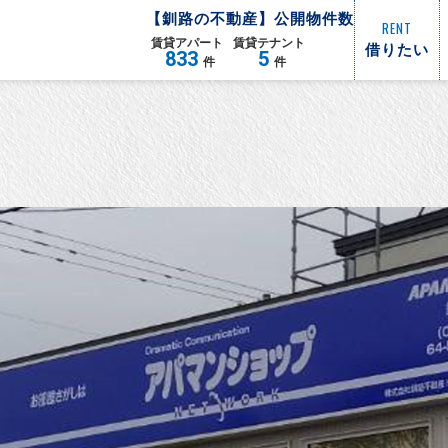
【
釧路
の不動産】公開物件数
RENT
賃貸
アパート
賃貸
テナント
借りたい
833
5
件
件