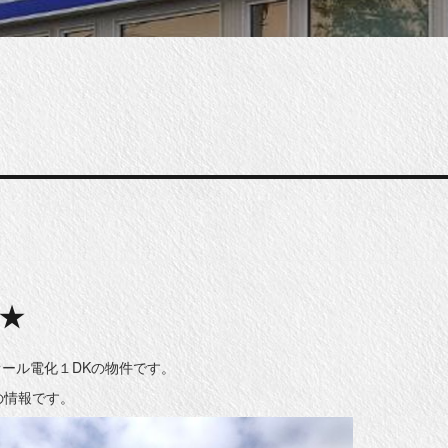
★
オール電化１DKの物件です。
点の情報です。