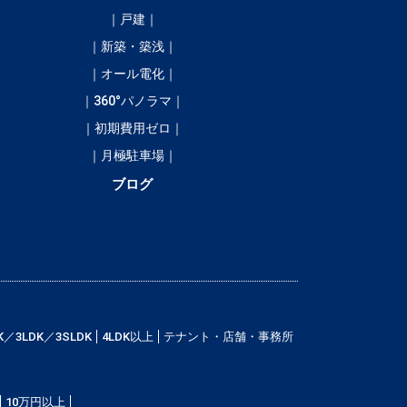
｜戸建｜
｜新築・築浅｜
｜オール電化｜
｜360°パノラマ｜
｜初期費用ゼロ｜
｜月極駐車場｜
ブログ
K／3LDK／3SLDK
4LDK以上
テナント・店舗・事務所
10万円以上