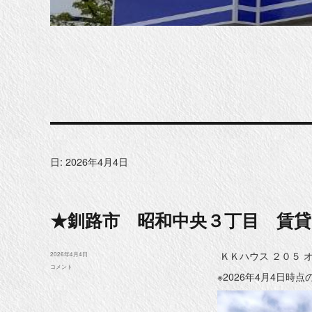
日:
2026年4月4日
★釧路市 昭和中央３丁目 賃貸
ＫＫハウス ２０５ 
投
2026年4月4日
稿
★
コメント
日:
※2026年4月4日時
釧
路
市
昭
和