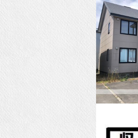
中
央
３
丁
目
賃
貸
★
に