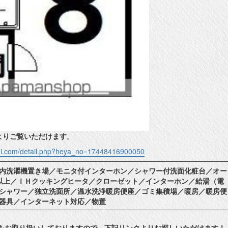
よりご覧いただけます
。
shi.com/detail.php?heya_no=17448416900050
内洗濯機置き場／モニタ付インターホン／シャワー付洗面化粧台／オー
以上／ＩＨクッキングヒータ／クローゼット／インターホン／給湯（電
シャワー／独立洗面所／温水洗浄暖房便座／ゴミ集積場／暖房／暖房便
器具／インターネット対応／物置
件をお取り扱いしておりますので、下記リンクよりお探しいただけます！