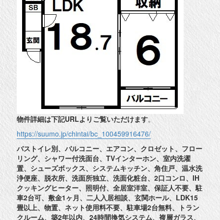
物件詳細は下記URLよりご覧いただけます
。
https://suumo.jp/chintai/bc_100459916476/
バストイレ別、バルコニー、エアコン、クロゼット、フロー
リング、シャワー付洗面台、TVインターホン、室内洗濯
置、シューズボックス、システムキッチン、角住戸、温水洗
浄便座、脱衣所、洗面所独立、洗面化粧台、2口コンロ、IH
クッキングヒーター、照明付、全居室洋室、保証人不要、駐
車2台可、敷金1ヶ月、二人入居相談、玄関ホール、LDK15
畳以上、物置、ネット使用料不要、駐車場2台無料、トラン
クルーム、築2年以内、24時間換気システム、複層ガラス、