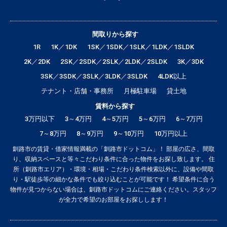
間取りから探す
1R
1K／1DK
1SK／1SDK／1SLK／1LDK／1SLDK
2K／2DK
2SK／2SDK／2SLK／2LDK／2SLDK
3K／3DK
3SK／3SDK／3SLK／3LDK／3SLDK
4LDK以上
テナント・店舗・事務所
月極駐車場
貸土地
賃料から探す
3万円以下
3～4万円
4～5万円
5～6万円
6～7万円
7～8万円
8～9万円
9～10万円
10万円以上
釧路市の賃貸・借家情報満載の「釧路市ドットコム」！ 部屋の広さ、間取
り、収納スペースと等々こだわり条件に合った物件をお探し致します。 住
所（釧路市エリア）・環境・相場・こだわり条件検索以外に、設備や間取
り・駅徒歩等の細かな条件でも絞り込むことが可能です！ 希望条件に合う
物件が見つからない場合は、釧路市ドットコムにご連絡ください。スタッフ
が全力で希望のお部屋をお探しします！