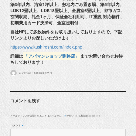
築3年以内、浴室1坪以上、敷地内ごみ置き場、築5年以内、
LDK12畳以上、LDK18畳以上、全居室6畳以上、都市ガス、
玄関収納、礼金1ヶ月、保証会社利用可、IT重説 対応物件、
初期費用カード決済可、全室照明付
自社HPにて多数物件をお取り扱いしておりますので、下記
リンクよりお探しいただけます！
https://www.kushiroshi.com/index.php
詳細は
「アパマンショップ釧路店」
までお問い合わせお待
ちしております！
投
投
kushiroshi
2025年9月25日
稿
稿
者
日:
コメントを残す
メールアドレスが公開されることはありません。
が付いている欄は必須項目です
※
コメント
※