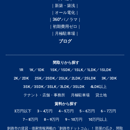
｜新築・築浅｜
｜オール電化｜
｜360°パノラマ｜
｜初期費用ゼロ｜
｜月極駐車場｜
ブログ
間取りから探す
1R
1K／1DK
1SK／1SDK／1SLK／1LDK／1SLDK
2K／2DK
2SK／2SDK／2SLK／2LDK／2SLDK
3K／3DK
3SK／3SDK／3SLK／3LDK／3SLDK
4LDK以上
テナント・店舗・事務所
月極駐車場
貸土地
賃料から探す
3万円以下
3～4万円
4～5万円
5～6万円
6～7万円
7～8万円
8～9万円
9～10万円
10万円以上
釧路市の賃貸・借家情報満載の「釧路市ドットコム」！ 部屋の広さ、間取