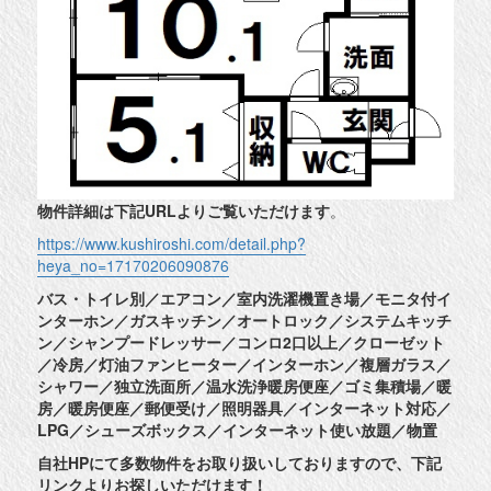
物件詳細は下記URLよりご覧いただけます
。
https://www.kushiroshi.com/detail.php?
heya_no=17170206090876
バス・トイレ別／エアコン／室内洗濯機置き場／モニタ付イ
ンターホン／ガスキッチン／オートロック／システムキッチ
ン／シャンプードレッサー／コンロ2口以上／クローゼット
／冷房／灯油ファンヒーター／インターホン／複層ガラス／
シャワー／独立洗面所／温水洗浄暖房便座／ゴミ集積場／暖
房／暖房便座／郵便受け／照明器具／インターネット対応／
LPG／シューズボックス／インターネット使い放題／物置
自社HPにて多数物件をお取り扱いしておりますので、下記
リンクよりお探しいただけます！