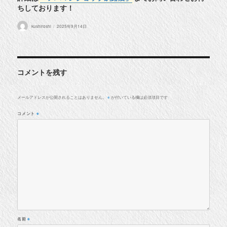
ちしております！
投
投
kushiroshi
2025年9月14日
稿
稿
者
日:
コメントを残す
メールアドレスが公開されることはありません。
が付いている欄は必須項目です
※
コメント
※
名前
※