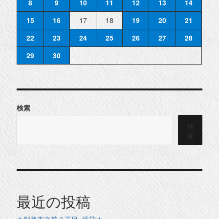
8
9
10
11
12
13
14
15
16
17
18
19
20
21
22
23
24
25
26
27
28
29
30
検索
検
索
最近の投稿
★釧路市文苑２丁目 賃貸★