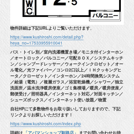
物件詳細は下記URLよりご覧いただけます
。
https://www.kushiroshi.com/detail.php?
heya_no=17533955910041
バス・トイレ別／室内洗濯機置き場／モニタ付インターホン
／オートロック／バルコニー／宅配ＢＯＸ／システムキッチ
ン／シャンプードレッサー／ウォークインクロゼット／オー
ル電化／光ファイバー／コンロ2口以上／ＩＨクッキングヒ
ータ／クローゼット／インターホン／24時間換気システム
／給湯（電気）／複層ガラス／浴室乾燥機／シャワー／独立
洗面所／温水洗浄暖房便座／ゴミ集積場／暖房／暖房便座／
郵便受け／照明器具／インターネット対応／対面キッチン／
シューズボックス／インターネット使い放題／物置
自社HPにて多数物件をお取り扱いしておりますので、下記
リンクよりお探しいただけます！
https://www.kushiroshi.com/index.php
詳細は
「アパマンショップ釧路店」
までお問い合わせお待