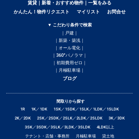
賃貸｜新着・おすすめ物件｜一覧をみる
かんたん！物件リクエスト
マイリスト
お問合せ
▼ こだわり条件で検索
｜戸建｜
｜新築・築浅｜
｜オール電化｜
｜360°パノラマ｜
｜初期費用ゼロ｜
｜月極駐車場｜
ブログ
間取りから探す
1R
1K／1DK
1SK／1SDK／1SLK／1LDK／1SLDK
2K／2DK
2SK／2SDK／2SLK／2LDK／2SLDK
3K／3DK
3SK／3SDK／3SLK／3LDK／3SLDK
4LDK以上
テナント・店舗・事務所
月極駐車場
貸土地