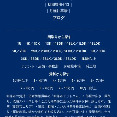
｜初期費用ゼロ｜
｜月極駐車場｜
ブログ
間取りから探す
1R
1K／1DK
1SK／1SDK／1SLK／1LDK／1SLDK
2K／2DK
2SK／2SDK／2SLK／2LDK／2SLDK
3K／3DK
3SK／3SDK／3SLK／3LDK／3SLDK
4LDK以上
テナント・店舗・事務所
月極駐車場
貸土地
賃料から探す
3万円以下
3～4万円
4～5万円
5～6万円
6～7万円
7～8万円
8～9万円
9～10万円
10万円以上
釧路市の賃貸・借家情報満載の「釧路市ドットコム」！ 部屋の広さ、間取
り、収納スペースと等々こだわり条件に合った物件をお探し致します。 住
所（釧路市エリア）・環境・相場・こだわり条件検索以外に、設備や間取
り・駅徒歩等の細かな条件でも絞り込むことが可能です！ 希望条件に合う
物件が見つからない場合は、釧路市ドットコムにご連絡ください。スタッフ