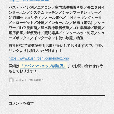
バス・トイレ別／エアコン／室内洗濯機置き場／モニタ付イ
ンターホン／システムキッチン／シャンプードレッサー／
24時間セキュリティ／オール電化／ＩＨクッキングヒータ
／クローゼット／冷房／インターホン／給湯（電気）／シャ
ワー／独立洗面所／温水洗浄暖房便座／ゴミ集積場／暖房／
暖房便座／郵便受け／照明器具／インターネット対応／シュ
ーズボックス／インターネット使い放題／物置
自社HPにて多数物件をお取り扱いしておりますので、下記
リンクよりお探しいただけます！
https://www.kushiroshi.com/index.php
詳細は
「アパマンショップ釧路店」
までお問い合わせお待
ちしております！
投
投
kushiroshi
2025年8月18日
稿
稿
者
日:
コメントを残す