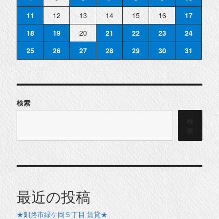
11
12
13
14
15
16
17
18
19
20
21
22
23
24
25
26
27
28
29
30
31
検索
検
索
最近の投稿
★釧路市緑ケ岡５丁目 賃貸★