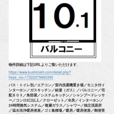
物件詳細は下記URLよりご覧いただけます
。
https://www.kushiroshi.com/detail.php?
heya_no=17322279960395
バス・トイレ別／エアコン／室内洗濯機置き場／モニタ付イ
ンターホン／ガスキッチン／給湯（ガス）／バルコニー／宅
配ＢＯＸ／角部屋／システムキッチン／シャンプードレッサ
ー／コンロ2口以上／クローゼット／冷房／インターホン／
24時間換気システム／複層ガラス／シャワー／独立洗面所
／温水洗浄暖房便座／ゴミ集積場／暖房／暖房便座／郵便受