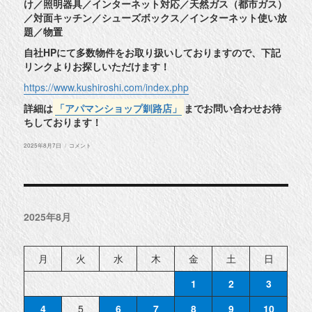
け／照明器具／インターネット対応／天然ガス（都市ガス）
／対面キッチン／シューズボックス／インターネット使い放
題／物置
自社HPにて多数物件をお取り扱いしておりますので、下記
リンクよりお探しいただけます！
https://www.kushiroshi.com/index.php
詳細は
「アパマンショップ釧路店」
までお問い合わせお待
ちしております！
投
◆
2025年8月7日
コメント
稿
釧
日:
路
市
南
浜
町
物
2025年8月
件
紹
介
◆
に
月
火
水
木
金
土
日
1
2
3
4
5
6
7
8
9
10