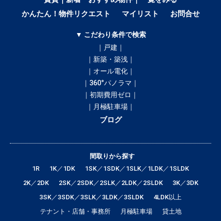
かんたん！物件リクエスト
マイリスト
お問合せ
▼ こだわり条件で検索
｜戸建｜
｜新築・築浅｜
｜オール電化｜
｜360°パノラマ｜
｜初期費用ゼロ｜
｜月極駐車場｜
ブログ
間取りから探す
1R
1K／1DK
1SK／1SDK／1SLK／1LDK／1SLDK
2K／2DK
2SK／2SDK／2SLK／2LDK／2SLDK
3K／3DK
3SK／3SDK／3SLK／3LDK／3SLDK
4LDK以上
テナント・店舗・事務所
月極駐車場
貸土地