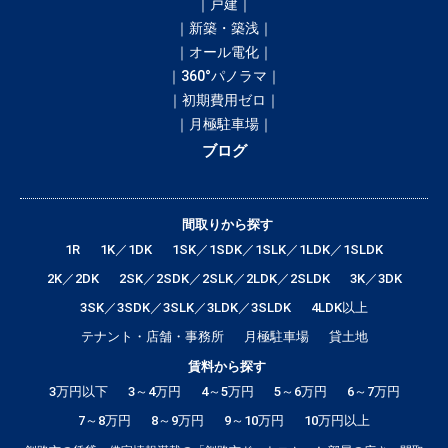
｜戸建｜
｜新築・築浅｜
｜オール電化｜
｜360°パノラマ｜
｜初期費用ゼロ｜
｜月極駐車場｜
ブログ
間取りから探す
1R
1K／1DK
1SK／1SDK／1SLK／1LDK／1SLDK
2K／2DK
2SK／2SDK／2SLK／2LDK／2SLDK
3K／3DK
3SK／3SDK／3SLK／3LDK／3SLDK
4LDK以上
テナント・店舗・事務所
月極駐車場
貸土地
賃料から探す
3万円以下
3～4万円
4～5万円
5～6万円
6～7万円
7～8万円
8～9万円
9～10万円
10万円以上