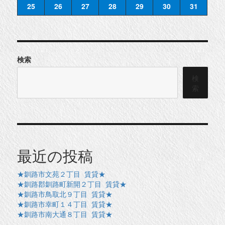
25
26
27
28
29
30
31
検索
検
索
最近の投稿
★釧路市文苑２丁目 賃貸★
★釧路郡釧路町新開２丁目 賃貸★
★釧路市鳥取北９丁目 賃貸★
★釧路市幸町１４丁目 賃貸★
★釧路市南大通８丁目 賃貸★