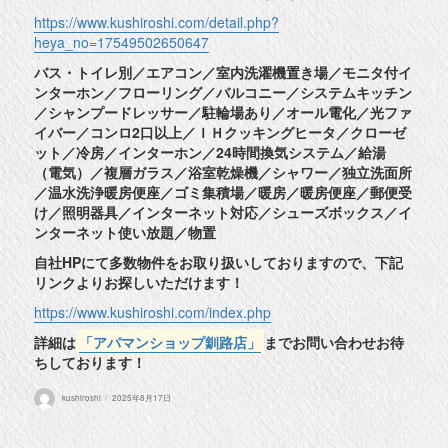
https://www.kushiroshi.com/detail.php?
heya_no=17549502650647
バス・トイレ別／エアコン／室内洗濯機置き場／モニタ付イ
ンターホン／フローリング／バルコニー／システムキッチン
／シャンプードレッサー／駐輪場あり／オール電化／光ファ
イバー／コンロ2口以上／ＩＨクッキングヒータ／クローゼ
ット／冷房／インターホン／24時間換気システム／給湯
（電気）／複層ガラス／浴室乾燥機／シャワー／独立洗面所
／温水洗浄暖房便座／ゴミ集積場／暖房／暖房便座／郵便受
け／照明器具／インターネット対応／シューズボックス／イ
ンターネット使い放題／物置
自社HPにて多数物件をお取り扱いしておりますので、下記
リンクよりお探しいただけます！
https://www.kushiroshi.com/index.php
詳細は
「アパマンショップ釧路店」
までお問い合わせお待
ちしております！
投
投
kushiroshi
2025年8月17日
稿
稿
者
日: