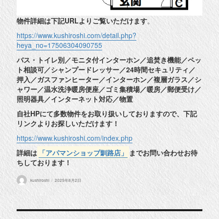
物件詳細は下記URLよりご覧いただけます
。
https://www.kushiroshi.com/detail.php?
heya_no=17506304090755
バス・トイレ別／モニタ付インターホン／追焚き機能／ペッ
ト相談可／シャンプードレッサー／24時間セキュリティ／
押入／ガスファンヒーター／インターホン／複層ガラス／シ
ャワー／温水洗浄暖房便座／ゴミ集積場／暖房／郵便受け／
照明器具／インターネット対応／物置
自社HPにて多数物件をお取り扱いしておりますので、下記
リンクよりお探しいただけます！
https://www.kushiroshi.com/index.php
詳細は
「アパマンショップ釧路店」
までお問い合わせお待
ちしております！
投
投
kushiroshi
2025年8月2日
稿
稿
者
日: