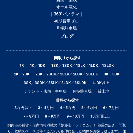
｜オール電化｜
｜360°パノラマ｜
｜初期費用ゼロ｜
｜月極駐車場｜
ブログ
間取りから探す
1R
1K／1DK
1SK／1SDK／1SLK／1LDK／1SLDK
2K／2DK
2SK／2SDK／2SLK／2LDK／2SLDK
3K／3DK
3SK／3SDK／3SLK／3LDK／3SLDK
4LDK以上
テナント・店舗・事務所
月極駐車場
貸土地
賃料から探す
3万円以下
3～4万円
4～5万円
5～6万円
6～7万円
7～8万円
8～9万円
9～10万円
10万円以上
釧路市の賃貸・借家情報満載の「釧路市ドットコム」！ 部屋の広さ、間取
り、収納スペースと等々こだわり条件に合った物件をお探し致します。 住