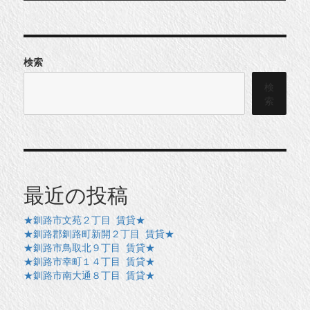
検索
検
索
最近の投稿
★釧路市文苑２丁目 賃貸★
★釧路郡釧路町新開２丁目 賃貸★
★釧路市鳥取北９丁目 賃貸★
★釧路市幸町１４丁目 賃貸★
★釧路市南大通８丁目 賃貸★