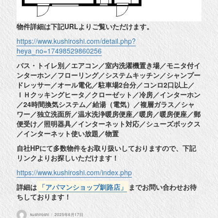
物件詳細は下記URLよりご覧いただけます。
https://www.kushiroshi.com/detail.php?
heya_no=17498529860256
バス・トイレ別／エアコン／室内洗濯機置き場／モニタ付イ
ンターホン／フローリング／システムキッチン／シャンプー
ドレッサー／オール電化／駐車場2台分／コンロ2口以上／
ＩＨクッキングヒータ／クローゼット／冷房／インターホン
／24時間換気システム／給湯（電気）／複層ガラス／シャ
ワー／独立洗面所／温水洗浄暖房便座／暖房／暖房便座／郵
便受け／照明器具／インターネット対応／シューズボックス
／インターネット使い放題／物置
自社HPにて多数物件をお取り扱いしておりますので、下記
リンクよりお探しいただけます！
https://www.kushiroshi.com/index.php
詳細は
「アパマンショップ釧路店」
までお問い合わせお待
ちしております！
投
投
kushiroshi
2025年6月17日