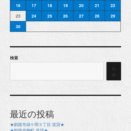
16
17
18
19
20
21
22
23
24
25
26
27
28
29
30
検索
検
索
最近の投稿
★釧路市緑ケ岡５丁目 賃貸★
★釧路市柳町 賃貸★