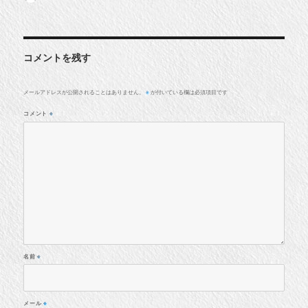
稿
稿
者
日:
コメントを残す
メールアドレスが公開されることはありません。
が付いている欄は必須項目です
※
コメント
※
名前
※
メール
※