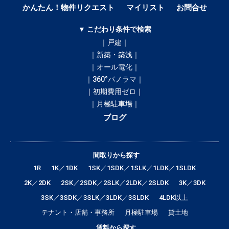
かんたん！物件リクエスト
マイリスト
お問合せ
▼ こだわり条件で検索
｜戸建｜
｜新築・築浅｜
｜オール電化｜
｜360°パノラマ｜
｜初期費用ゼロ｜
｜月極駐車場｜
ブログ
間取りから探す
1R
1K／1DK
1SK／1SDK／1SLK／1LDK／1SLDK
2K／2DK
2SK／2SDK／2SLK／2LDK／2SLDK
3K／3DK
3SK／3SDK／3SLK／3LDK／3SLDK
4LDK以上
テナント・店舗・事務所
月極駐車場
貸土地
賃料から探す