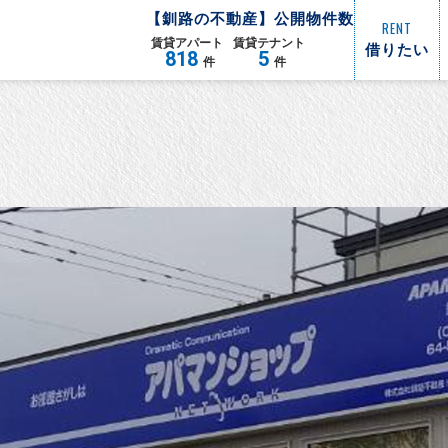
【
釧路
の不動産】公開物件数
RENT
賃貸
アパート
賃貸
テナント
借りたい
818
5
件
件