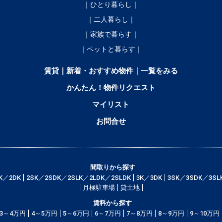
｜ひとり暮らし｜
｜二人暮らし｜
｜家族で暮らす｜
｜ペットと暮らす｜
賃貸｜新着・おすすめ物件｜一覧をみる
かんたん！物件リクエスト
マイリスト
お問合せ
間取りから探す
K／2DK
2SK／2SDK／2SLK／2LDK／2SLDK
3K／3DK
3SK／3SDK／3SL
月極駐車場
貸土地
賃料から探す
3～4万円
4～5万円
5～6万円
6～7万円
7～8万円
8～9万円
9～10万円