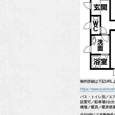
物件詳細は下記URL
https://www.kushiro
バス・トイレ別／エ
設置可／駐車場2台
積場／暖房／暖房便
自社HPにて多数物