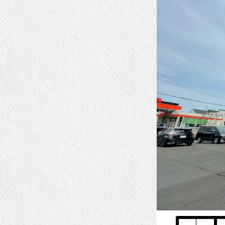
5
丁
目
物
件
紹
介
◆
に