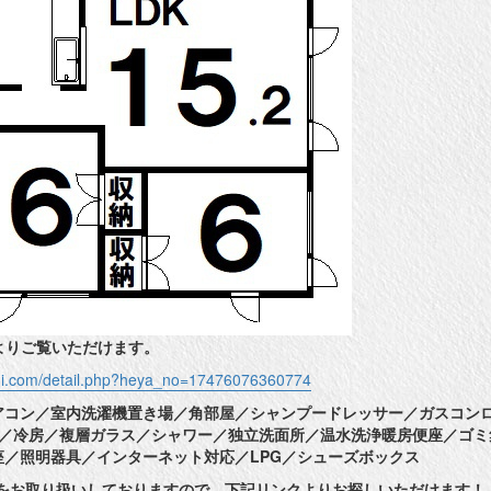
よりご覧いただけます。
shi.com/detail.php?heya_no=17476076360774
アコン／室内洗濯機置き場／角部屋／シャンプードレッサー／ガスコン
分／冷房／複層ガラス／シャワー／独立洗面所／温水洗浄暖房便座／ゴミ
座／照明器具／インターネット対応／LPG／シューズボックス
件をお取り扱いしておりますので、下記リンクよりお探しいただけます！