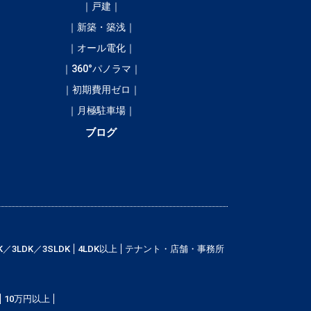
｜戸建｜
｜新築・築浅｜
｜オール電化｜
｜360°パノラマ｜
｜初期費用ゼロ｜
｜月極駐車場｜
ブログ
K／3LDK／3SLDK
4LDK以上
テナント・店舗・事務所
10万円以上