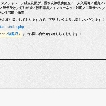
ラス／シャワー／独立洗面所／温水洗浄暖房便座／二人入居可／暖房／
座／郵便受け／灯油給湯／照明器具／インターネット対応／二重サッシ／
静な住宅街／物置
件をお取り扱いしておりますので、下記リンクよりお探しいただけます！
hi.com/index.php
ョップ釧路店」
までお問い合わせお待ちしております！