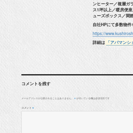
ンヒーター／複層ガ
ス1坪以上／暖房便
ューズボックス／閑
自社HPにて多数物
https://www.kushiros
詳細は
「アパマンシ
コメントを残す
メールアドレスが公開されることはありません。
が付いている欄は必須項目です
※
コメント
※