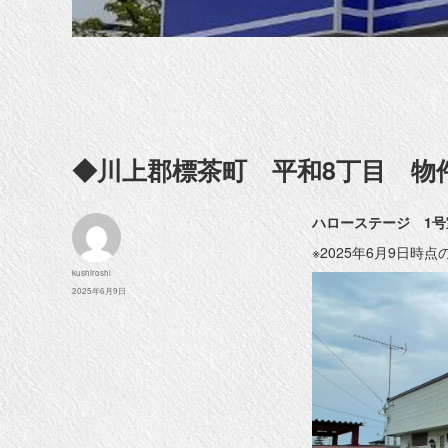
◆川上郡標茶町 平和8丁目 物
ハローステージ 1号
※2025年6月9日時
投
kushiroshi
稿
投
2025年6月9日
者
稿
日: