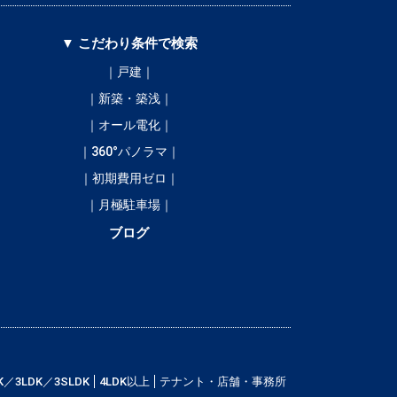
▼ こだわり条件で検索
｜戸建｜
｜新築・築浅｜
｜オール電化｜
｜360°パノラマ｜
｜初期費用ゼロ｜
｜月極駐車場｜
ブログ
K／3LDK／3SLDK
4LDK以上
テナント・店舗・事務所