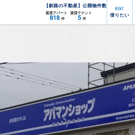
【
釧路
の不動産】公開物件数
RENT
賃貸
アパート
賃貸
テナント
借りたい
818
5
件
件