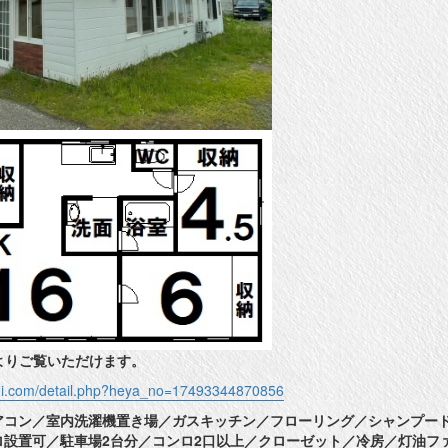
よりご覧いただけます。
shi.com/detail.php?heya_no=17493344870856
アコン／室内洗濯機置き場／ガスキッチン／フローリング／シャンプー
ロ設置可／駐車場2台分／コンロ2口以上／クローゼット／冷房／灯油フ