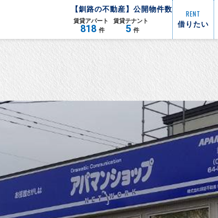
【
釧路
の不動産】公開物件数
RENT
賃貸
アパート
賃貸
テナント
借りたい
818
5
件
件