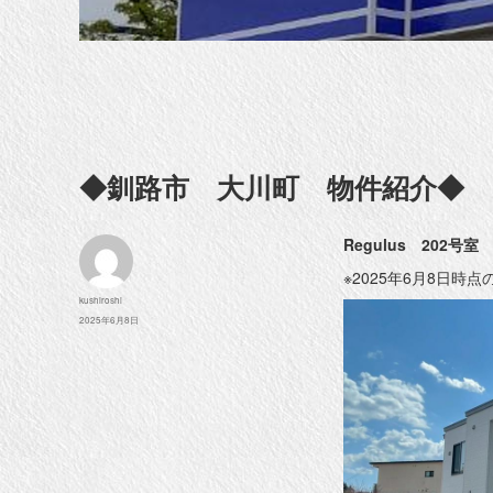
◆釧路市 大川町 物件紹介◆
Regulus 202
※2025年6月8日時
投
kushiroshi
稿
投
2025年6月8日
者
稿
日: