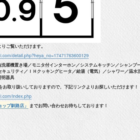
よりご覧いただけます。
shi.com/detail.php?heya_no=17471763600129
内洗濯機置き場／モニタ付インターホン／システムキッチン／シャンプ
間セキュリティ／ＩＨクッキングヒータ／給湯（電気）／シャワー／温水
照明器具
件をお取り扱いしておりますので、下記リンクよりお探しいただけます！
hi.com/index.php
ョップ釧路店」
までお問い合わせお待ちしております！