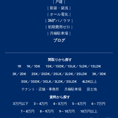
｜戸建｜
｜新築・築浅｜
｜オール電化｜
｜360°パノラマ｜
｜初期費用ゼロ｜
｜月極駐車場｜
ブログ
間取りから探す
1R
1K／1DK
1SK／1SDK／1SLK／1LDK／1SLDK
2K／2DK
2SK／2SDK／2SLK／2LDK／2SLDK
3K／3DK
3SK／3SDK／3SLK／3LDK／3SLDK
4LDK以上
テナント・店舗・事務所
月極駐車場
貸土地
賃料から探す
3万円以下
3～4万円
4～5万円
5～6万円
6～7万円
7～8万円
8～9万円
9～10万円
10万円以上