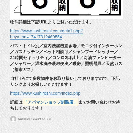
物件詳細は下記URLよりご覧いただけます。
https://www.kushiroshi.com/detail.php?
heya_no=17417312460554
バス・トイレ別／室内洗濯機置き場／モニタ付インターホン
／ガスキッチン／ペット相談可／シャンプードレッサー／
24時間セキュリティ／コンロ2口以上／灯油ファンヒーター
／シャワー／温水洗浄暖房便座／暖房／照明器具／天然ガス
（都市ガス）
自社HPにて多数物件をお取り扱いしておりますので、下記
リンクよりお探しいただけます！
https://www.kushiroshi.com/index.php
詳細は
「アパマンショップ釧路店」
までお問い合わせお待
ちしております！
投
投
kushiroshi
2025年4月17日
稿
稿
者
日: