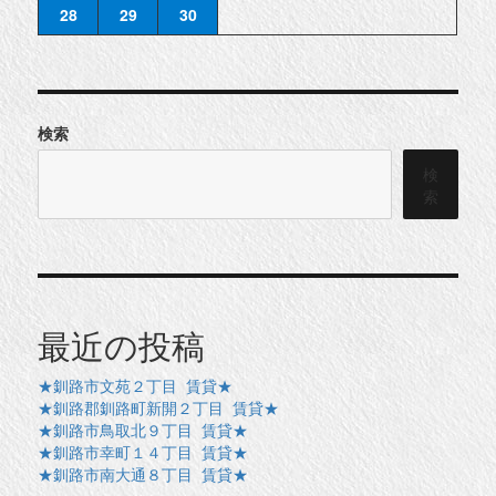
28
29
30
検索
検
索
最近の投稿
★釧路市文苑２丁目 賃貸★
★釧路郡釧路町新開２丁目 賃貸★
★釧路市鳥取北９丁目 賃貸★
★釧路市幸町１４丁目 賃貸★
★釧路市南大通８丁目 賃貸★