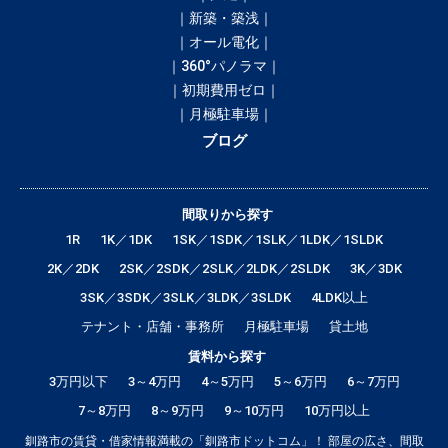
｜新築・築浅｜
｜オール電化｜
｜360°パノラマ｜
｜初期費用ゼロ｜
｜月極駐車場｜
ブログ
間取りから探す
1R
1K／1DK
1SK／1SDK／1SLK／1LDK／1SLDK
2K／2DK
2SK／2SDK／2SLK／2LDK／2SLDK
3K／3DK
3SK／3SDK／3SLK／3LDK／3SLDK
4LDK以上
テナント・店舗・事務所
月極駐車場
貸土地
賃料から探す
3万円以下
3～4万円
4～5万円
5～6万円
6～7万円
7～8万円
8～9万円
9～10万円
10万円以上
釧路市の賃貸・借家情報満載の「釧路市ドットコム」！ 部屋の広さ、間取