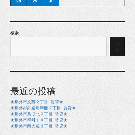
28
29
30
検索
検
索
最近の投稿
★釧路市文苑２丁目 賃貸★
★釧路郡釧路町新開２丁目 賃貸★
★釧路市鳥取北９丁目 賃貸★
★釧路市幸町１４丁目 賃貸★
★釧路市南大通８丁目 賃貸★