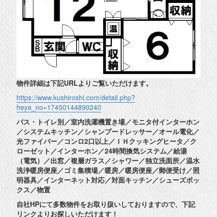
物件詳細は下記URLよりご覧いただけます。
https://www.kushiroshi.com/detail.php?
heya_no=17450144890240
バス・トイレ別／室内洗濯機置き場／モニタ付インターホン
／システムキッチン／シャンプードレッサー／オール電化／
光ファイバー／コンロ2口以上／ＩＨクッキングヒータ／ク
ローゼット／インターホン／24時間換気システム／給湯
（電気）／出窓／複層ガラス／シャワー／独立洗面所／温水
洗浄暖房便座／ゴミ集積場／暖房／暖房便座／郵便受け／照
明器具／インターネット対応／対面キッチン／シューズボッ
クス／物置
自社HPにて多数物件をお取り扱いしておりますので、下記
リンクよりお探しいただけます！