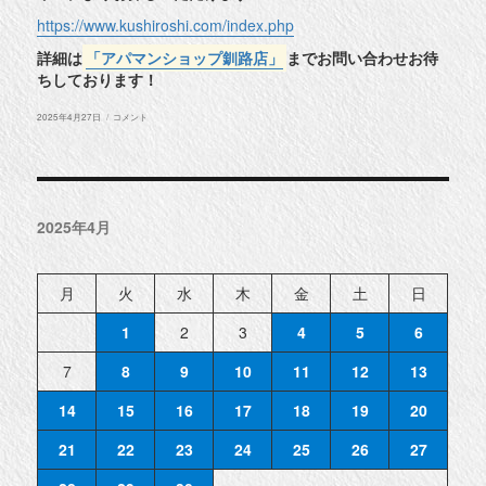
https://www.kushiroshi.com/index.php
詳細は
「アパマンショップ釧路店」
までお問い合わせお待
ちしております！
投
◆
2025年4月27日
コメント
稿
釧
日:
路
市
富
士
見
1
2025年4月
丁
目
物
件
紹
月
火
水
木
金
土
日
介
◆
に
1
2
3
4
5
6
7
8
9
10
11
12
13
14
15
16
17
18
19
20
21
22
23
24
25
26
27