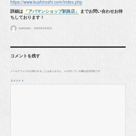
https://www.kushiroshi.com/index.php
詳細は
「アパマンショップ釧路店」
までお問い合わせお待
ちしております！
投
投
kushiroshi
2025年3月30日
稿
稿
者
日:
コメントを残す
メールアドレスが公開されることはありません。
が付いている欄は必須項目です
※
コメント
※