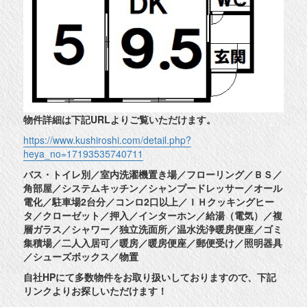
物件詳細は下記URLよりご覧いただけます。
https://www.kushiroshi.com/detail.php?
heya_no=17193535740711
バス・トイレ別／室内洗濯機置き場／フローリング／ＢＳ／
角部屋／システムキッチン／シャンプードレッサー／オール
電化／駐車場2台分／コンロ2口以上／ＩＨクッキングヒー
タ／クローゼット／押入／インターホン／給湯（電気）／複
層ガラス／シャワー／独立洗面所／温水洗浄暖房便座／ゴミ
集積場／二人入居可／暖房／暖房便座／郵便受け／照明器具
／シューズボックス／物置
自社HPにて多数物件をお取り扱いしておりますので、下記
リンクよりお探しいただけます！