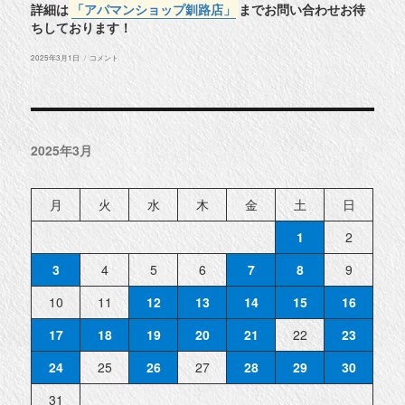
詳細は
「アパマンショップ釧路店」
までお問い合わせお待
ちしております！
投
◆
2025年3月1日
コメント
稿
釧
日:
路
市
東
川
町
物
2025年3月
件
紹
介
◆
に
月
火
水
木
金
土
日
1
2
3
4
5
6
7
8
9
10
11
12
13
14
15
16
17
18
19
20
21
22
23
24
25
26
27
28
29
30
31