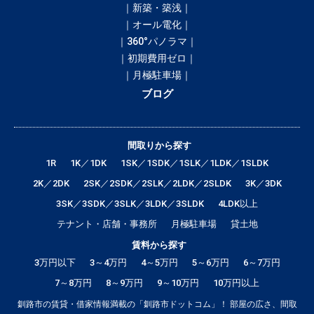
｜新築・築浅｜
｜オール電化｜
｜360°パノラマ｜
｜初期費用ゼロ｜
｜月極駐車場｜
ブログ
間取りから探す
1R
1K／1DK
1SK／1SDK／1SLK／1LDK／1SLDK
2K／2DK
2SK／2SDK／2SLK／2LDK／2SLDK
3K／3DK
3SK／3SDK／3SLK／3LDK／3SLDK
4LDK以上
テナント・店舗・事務所
月極駐車場
貸土地
賃料から探す
3万円以下
3～4万円
4～5万円
5～6万円
6～7万円
7～8万円
8～9万円
9～10万円
10万円以上
釧路市の賃貸・借家情報満載の「釧路市ドットコム」！ 部屋の広さ、間取