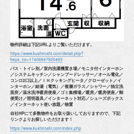
物件詳細は下記URLよりご覧いただけます。
https://www.kushiroshi.com/detail.php?
heya_no=17406947920493
バス・トイレ別／室内洗濯機置き場／モニタ付インターホン
／システムキッチン／シャンプードレッサー／オール電化／
コンロ2口以上／ＩＨクッキングヒータ／クローゼット／イ
ンターホン／給湯（電気）／複層ガラス／シャワー／独立洗
面所／温水洗浄暖房便座／ゴミ集積場／暖房／暖房便座／郵
便受け／照明器具／インターネット対応／シューズボックス
／インターネット使い放題／物置
自社HPにて多数物件をお取り扱いしておりますので、下記
リンクよりお探しいただけます！
https://www.kushiroshi.com/index.php