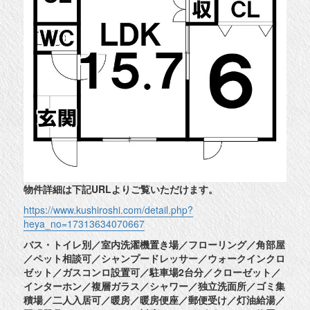
物件詳細は下記URLよりご覧いただけます。
https://www.kushiroshi.com/detail.php?
heya_no=17313634070667
バス・トイレ別／室内洗濯機置き場／フローリング／角部屋
／ペット相談可／シャンプードレッサー／ウォークインクロ
ゼット／ガスコンロ設置可／駐車場2台分／クローゼット／
インターホン／複層ガラス／シャワー／独立洗面所／ゴミ集
積場／二人入居可／暖房／暖房便座／郵便受け／灯油給湯／