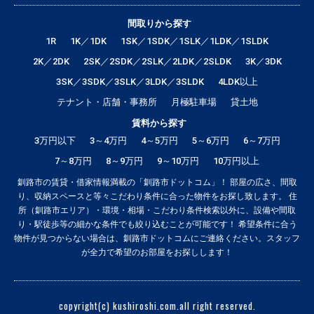
間取りから探す
1R
1K／1DK
1SK／1SDK／1SLK／1LDK／1SLDK
2K／2DK
2SK／2SDK／2SLK／2LDK／2SLDK
3K／3DK
3SK／3SDK／3SLK／3LDK／3SLDK
4LDK以上
テナント・店舗・事務所
月極駐車場
貸土地
賃料から探す
3万円以下
3～4万円
4～5万円
5～6万円
6～7万円
7～8万円
8～9万円
9～10万円
10万円以上
釧路市の賃貸・借家情報満載の「釧路市ドットコム」！ 部屋の広さ、間取
り、収納スペースと等々こだわり条件に合った物件をお探し致します。 住
所（釧路市エリア）・環境・相場・こだわり条件検索以外に、設備や間取
り・駅徒歩等の細かな条件でも絞り込むことが可能です！ 希望条件に合う
物件が見つからない場合は、釧路市ドットコムにご連絡ください。スタッフ
が全力で希望のお部屋をお探しします！
copyright(c) kushiroshi.com.all right reserved.