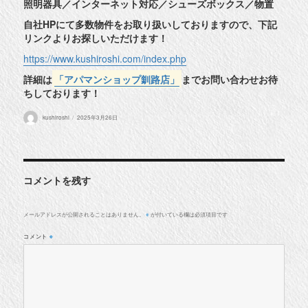
照明器具／インターネット対応／シューズボックス／物置
自社HPにて多数物件をお取り扱いしておりますので、下記
リンクよりお探しいただけます！
https://www.kushiroshi.com/index.php
詳細は
「アパマンショップ釧路店」
までお問い合わせお待
ちしております！
投
投
kushiroshi
2025年3月26日
稿
稿
者
日:
コメントを残す
メールアドレスが公開されることはありません。
が付いている欄は必須項目です
※
コメント
※