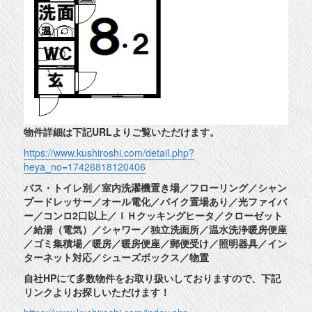
物件詳細は下記URLよりご覧いただけます。
https://www.kushiroshi.com/detail.php?
heya_no=17426818120406
バス・トイレ別／室内洗濯機置き場／フローリング／シャン
プードレッサー／オール電化／バイク置場あり／光ファイバ
ー／コンロ2口以上／ＩＨクッキングヒータ／クローゼット
／給湯（電気）／シャワー／独立洗面所／温水洗浄暖房便座
／ゴミ集積場／暖房／暖房便座／郵便受け／照明器具／イン
ターネット対応／シューズボックス／物置
自社HPにて多数物件をお取り扱いしておりますので、下記
リンクよりお探しいただけます！