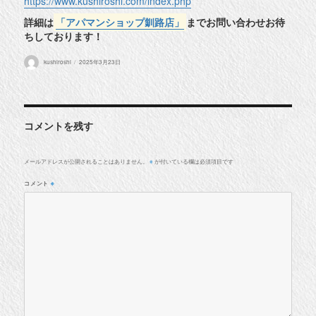
https://www.kushiroshi.com/index.php
詳細は
「アパマンショップ釧路店」
までお問い合わせお待
ちしております！
投
投
kushiroshi
2025年3月23日
稿
稿
者
日:
コメントを残す
メールアドレスが公開されることはありません。
が付いている欄は必須項目です
※
コメント
※