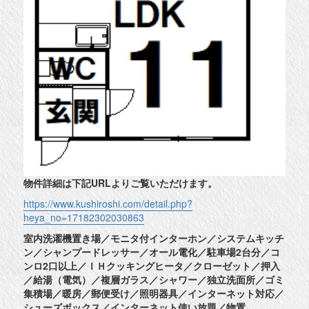
物件詳細は下記URLよりご覧いただけます。
https://www.kushiroshi.com/detail.php?
heya_no=17182302030863
室内洗濯機置き場／モニタ付インターホン／システムキッチ
ン／シャンプードレッサー／オール電化／駐車場2台分／コ
ンロ2口以上／ＩＨクッキングヒータ／クローゼット／押入
／給湯（電気）／複層ガラス／シャワー／独立洗面所／ゴミ
集積場／暖房／郵便受け／照明器具／インターネット対応／
シューズボックス／インターネット使い放題／物置