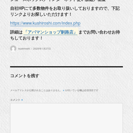
自社HPにて多数物件をお取り扱いしておりますので、下記
リンクよりお探しいただけます！
https://www.kushiroshi.com/index.php
詳細は
「アパマンショップ釧路店」
までお問い合わせお待
ちしております！
投
投
kushiroshi
2025年1月27日
稿
稿
者
日:
コメントを残す
メールアドレスが公開されることはありません。
が付いている欄は必須項目です
※
コメント
※