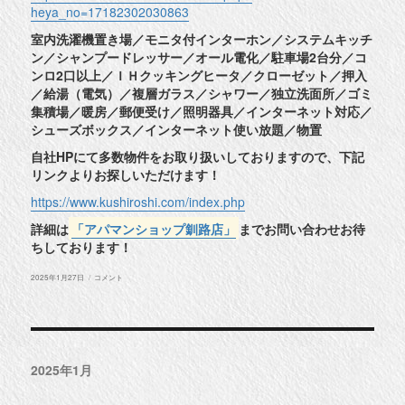
heya_no=17182302030863
室内洗濯機置き場／モニタ付インターホン／システムキッチ
ン／シャンプードレッサー／オール電化／駐車場2台分／コ
ンロ2口以上／ＩＨクッキングヒータ／クローゼット／押入
／給湯（電気）／複層ガラス／シャワー／独立洗面所／ゴミ
集積場／暖房／郵便受け／照明器具／インターネット対応／
シューズボックス／インターネット使い放題／物置
自社HPにて多数物件をお取り扱いしておりますので、下記
リンクよりお探しいただけます！
https://www.kushiroshi.com/index.php
詳細は
「アパマンショップ釧路店」
までお問い合わせお待
ちしております！
投
◆
2025年1月27日
コメント
稿
釧
日:
路
市
鳥
取
北
9
2025年1月
丁
目
物