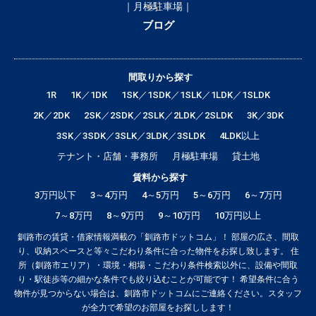
｜月極駐車場｜
ブログ
間取りから探す
1R
1K／1DK
1SK／1SDK／1SLK／1LDK／1SLDK
2K／2DK
2SK／2SDK／2SLK／2LDK／2SLDK
3K／3DK
3SK／3SDK／3SLK／3LDK／3SLDK
4LDK以上
テナント・店舗・事務所
月極駐車場
貸土地
賃料から探す
3万円以下
3～4万円
4～5万円
5～6万円
6～7万円
7～8万円
8～9万円
9～10万円
10万円以上
釧路市の賃貸・借家情報満載の「釧路市ドットコム」！ 部屋の広さ、間取
り、収納スペースと等々こだわり条件に合った物件をお探し致します。 住
所（釧路市エリア）・環境・相場・こだわり条件検索以外に、設備や間取
り・駅徒歩等の細かな条件でも絞り込むことが可能です！ 希望条件に合う
物件が見つからない場合は、釧路市ドットコムにご連絡ください。スタッフ
が全力で希望のお部屋をお探しします！