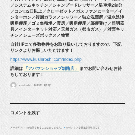
／システムキッチン／シャンプードレッサー／駐車場2台分
／コンロ2口以上／クローゼット／ガスファンヒーター／イ
ンターホン／複層ガラス／シャワー／独立洗面所／温水洗浄
暖房便座／ゴミ集積場／暖房／暖房便座／郵便受け／照明器
具／インターネット対応／天然ガス（都市ガス）／対面キッ
チン／シューズボックス／物置
自社HPにて多数物件をお取り扱いしておりますので、下記
リンクよりお探しいただけます！
https://www.kushiroshi.com/index.php
詳細は
「アパマンショップ釧路店」
までお問い合わせお待
ちしております！
投
投
kushiroshi
2025年1月22日
稿
稿
者
日:
コメントを残す
メールアドレスが公開されることはありません。
が付いている欄は必須項目です
※