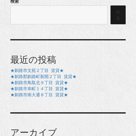
検索
検
索
最近の投稿
★釧路市文苑２丁目 賃貸★
★釧路郡釧路町新開２丁目 賃貸★
★釧路市鳥取北９丁目 賃貸★
★釧路市幸町１４丁目 賃貸★
★釧路市南大通８丁目 賃貸★
アーカイブ