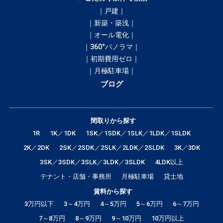
｜戸建｜
｜新築・築浅｜
｜オール電化｜
｜360°パノラマ｜
｜初期費用ゼロ｜
｜月極駐車場｜
ブログ
間取りから探す
1R
1K／1DK
1SK／1SDK／1SLK／1LDK／1SLDK
2K／2DK
2SK／2SDK／2SLK／2LDK／2SLDK
3K／3DK
3SK／3SDK／3SLK／3LDK／3SLDK
4LDK以上
テナント・店舗・事務所
月極駐車場
貸土地
賃料から探す
3万円以下
3～4万円
4～5万円
5～6万円
6～7万円
7～8万円
8～9万円
9～10万円
10万円以上