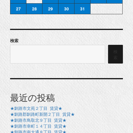
27
28
29
30
31
検索
検
索
最近の投稿
★釧路市文苑２丁目 賃貸★
★釧路郡釧路町新開２丁目 賃貸★
★釧路市鳥取北９丁目 賃貸★
★釧路市幸町１４丁目 賃貸★
★釧路市南大通８丁目 賃貸★