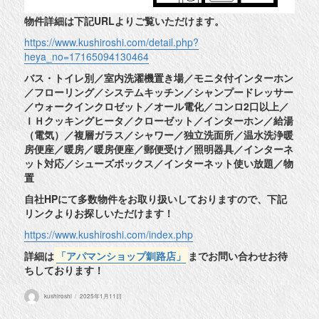
物件詳細は下記URLよりご覧いただけます。
https://www.kushiroshi.com/detail.php?
heya_no=17165094130464
バス・トイレ別／室内洗濯機置き場／モニタ付インターホン
／フローリング／システムキッチン／シャンプードレッサー
／ウォークインクロゼット／オール電化／コンロ2口以上／
ＩＨクッキングヒータ／クローゼット／インターホン／給湯
（電気）／複層ガラス／シャワー／独立洗面所／温水洗浄暖
房便座／暖房／暖房便座／郵便受け／照明器具／インターネ
ット対応／シューズボックス／インターネット使い放題／物
置
自社HPにて多数物件をお取り扱いしておりますので、下記
リンクよりお探しいただけます！
https://www.kushiroshi.com/index.php
詳細は
「アパマンショップ釧路店」
までお問い合わせお待
ちしております！
投
投
kushiroshi
2025年1月11日
稿
稿
者
日: