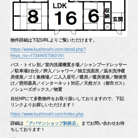
物件詳細は下記URLよりご覧いただけます。
https://www.kushiroshi.com/detail.php?
heya_no=17349057060181
バス・トイレ別／室内洗濯機置き場／シャンプードレッサー
／駐車場2台分／押入／シャワー／独立洗面所／温水洗浄暖
房便座／ゴミ集積場／二人入居可／暖房／暖房便座／郵便受
け／照明器具／インターネット対応／天然ガス（都市ガス）
／シューズボックス／物置
自社HPにて多数物件をお取り扱いしておりますので、下記
リンクよりお探しいただけます！
https://www.kushiroshi.com/index.php
詳細は
「アパマンショップ釧路店」
までお問い合わせお待
ちしております！