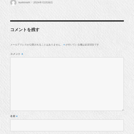
投
投
kushiroshi
2024年12月26日
稿
稿
者
日:
コメントを残す
メールアドレスが公開されることはありません。
が付いている欄は必須項目です
※
コメント
※
名前
※