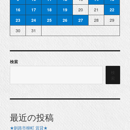
16
17
18
19
20
21
22
23
24
25
26
27
28
29
30
31
検索
検
索
最近の投稿
★釧路市柳町 賃貸★