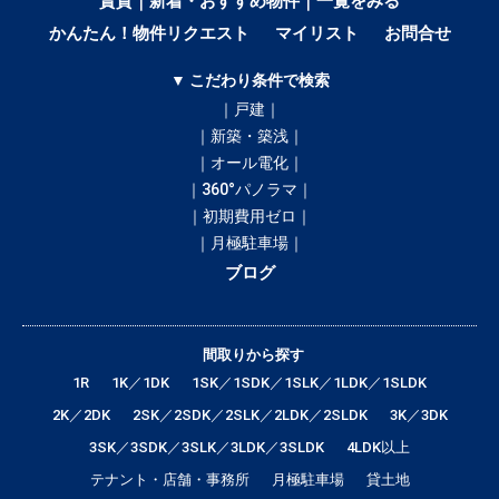
賃貸｜新着・おすすめ物件｜一覧をみる
かんたん！物件リクエスト
マイリスト
お問合せ
▼ こだわり条件で検索
｜戸建｜
｜新築・築浅｜
｜オール電化｜
｜360°パノラマ｜
｜初期費用ゼロ｜
｜月極駐車場｜
ブログ
間取りから探す
1R
1K／1DK
1SK／1SDK／1SLK／1LDK／1SLDK
2K／2DK
2SK／2SDK／2SLK／2LDK／2SLDK
3K／3DK
3SK／3SDK／3SLK／3LDK／3SLDK
4LDK以上
テナント・店舗・事務所
月極駐車場
貸土地