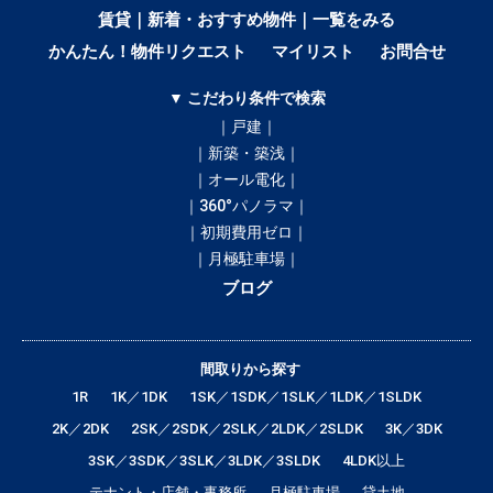
賃貸｜新着・おすすめ物件｜一覧をみる
かんたん！物件リクエスト
マイリスト
お問合せ
▼ こだわり条件で検索
｜戸建｜
｜新築・築浅｜
｜オール電化｜
｜360°パノラマ｜
｜初期費用ゼロ｜
｜月極駐車場｜
ブログ
間取りから探す
1R
1K／1DK
1SK／1SDK／1SLK／1LDK／1SLDK
2K／2DK
2SK／2SDK／2SLK／2LDK／2SLDK
3K／3DK
3SK／3SDK／3SLK／3LDK／3SLDK
4LDK以上
テナント・店舗・事務所
月極駐車場
貸土地