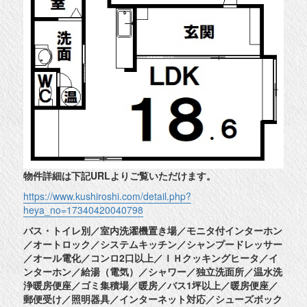
物件詳細は下記URLよりご覧いただけます。
https://www.kushiroshi.com/detail.php?
heya_no=17340420040798
バス・トイレ別／室内洗濯機置き場／モニタ付インターホン
／オートロック／システムキッチン／シャンプードレッサー
／オール電化／コンロ2口以上／ＩＨクッキングヒータ／イ
ンターホン／給湯（電気）／シャワー／独立洗面所／温水洗
浄暖房便座／ゴミ集積場／暖房／バス1坪以上／暖房便座／
郵便受け／照明器具／インターネット対応／シューズボック