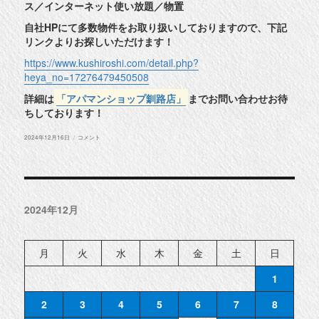
ス／インターネット使い放題／物置
自社HPにて多数物件をお取り扱いしておりますので、下記
リンクよりお探しいただけます！
https://www.kushiroshi.com/detail.php?
heya_no=17276479450508
詳細は
「アパマンショップ釧路店」
までお問い合わせお待
ちしております！
投
◆
2024年12月16日
コメント
稿
釧
日:
路
市
愛
国
西
3
2024年12月
丁
目
物
件
紹
月
火
水
木
金
土
日
介
◆
に
1
2
3
4
5
6
7
8