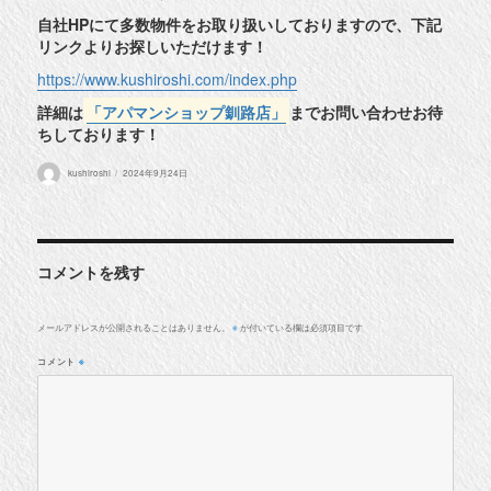
自社HPにて多数物件をお取り扱いしておりますので、下記
リンクよりお探しいただけます！
https://www.kushiroshi.com/index.php
詳細は
「アパマンショップ釧路店」
までお問い合わせお待
ちしております！
投
投
kushiroshi
2024年9月24日
稿
稿
者
日:
コメントを残す
メールアドレスが公開されることはありません。
が付いている欄は必須項目です
※
コメント
※