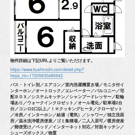
物件詳細は下記URLよりご覧いただけます。
https://www.kushiroshi.com/detail.php?
heya_no=17205630480942
バス・トイレ別／エアコン／室内洗濯機置き場／モニタ付イ
ンターホン／オートロック／エレベーター／バルコニー／宅
配ＢＯＸ／システムキッチン／シャンプードレッサー／駐輪
場あり／ウォークインクロゼット／オール電化／駐車場2台
分／コンロ2口以上／ＩＨクッキングヒータ／クローゼット
／冷房／インターホン／給湯（電気）／シャワー／独立洗面
所／温水洗浄暖房便座／ゴミ集積場／二人入居可／暖房便座
／郵便受け／ベッド／インターネット対応／対面キッチン／
シューズボックス／物置