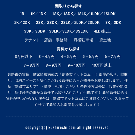
間取りから探す
1R
1K／1DK
1SK／1SDK／1SLK／1LDK／1SLDK
2K／2DK
2SK／2SDK／2SLK／2LDK／2SLDK
3K／3DK
3SK／3SDK／3SLK／3LDK／3SLDK
4LDK以上
テナント・店舗・事務所
月極駐車場
貸土地
賃料から探す
3万円以下
3～4万円
4～5万円
5～6万円
6～7万円
7～8万円
8～9万円
9～10万円
10万円以上
釧路市の賃貸・借家情報満載の「釧路市ドットコム」！ 部屋の広さ、間取
り、収納スペースと等々こだわり条件に合った物件をお探し致します。 住
所（釧路市エリア）・環境・相場・こだわり条件検索以外に、設備や間取
り・駅徒歩等の細かな条件でも絞り込むことが可能です！ 希望条件に合う
物件が見つからない場合は、釧路市ドットコムにご連絡ください。スタッフ
が全力で希望のお部屋をお探しします！
copyright(c) kushiroshi.com.all right reserved.