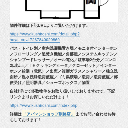
物件詳細は下記URLよりご覧いただけます。
https://www.kushiroshi.com/detail.php?
heya_no=17267840020869
バス・トイレ別／室内洗濯機置き場／モニタ付インターホン
／フローリング／追焚き機能／角部屋／システムキッチン／
シャンプードレッサー／オール電化／駐車場2台分／コンロ
2口以上／ＩＨクッキングヒータ／クローゼット／インター
ホン／給湯（電気）／出窓／複層ガラス／シャワー／独立洗
面所／温水洗浄暖房便座／ゴミ集積場／暖房／暖房便座／郵
便受け／照明器具／シューズボックス／物置
自社HPにて多数物件をお取り扱いしておりますので、下記
リンクよりお探しいただけます！
https://www.kushiroshi.com/index.php
詳細は
「アパマンショップ釧路店」
までお問い合わせお待
ちしております！