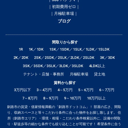
｜初期費用ゼロ｜
｜月極駐車場｜
ブログ
間取りから探す
1R
1K／1DK
1SK／1SDK／1SLK／1LDK／1SLDK
2K／2DK
2SK／2SDK／2SLK／2LDK／2SLDK
3K／3DK
3SK／3SDK／3SLK／3LDK／3SLDK
4LDK以上
テナント・店舗・事務所
月極駐車場
貸土地
賃料から探す
3万円以下
3～4万円
4～5万円
5～6万円
6～7万円
7～8万円
8～9万円
9～10万円
10万円以上
釧路市の賃貸・借家情報満載の「釧路市ドットコム」！ 部屋の広さ、間取
り、収納スペースと等々こだわり条件に合った物件をお探し致します。 住
所（釧路市エリア）・環境・相場・こだわり条件検索以外に、設備や間取
り・駅徒歩等の細かな条件でも絞り込むことが可能です！ 希望条件に合う