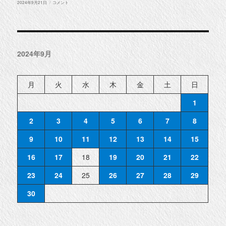
投
◆
2024年9月21日
コメント
稿
釧
日:
路
町
光
和
6
丁
2024年9月
目
物
件
紹
介
月
火
水
木
金
土
日
◆
に
1
2
3
4
5
6
7
8
9
10
11
12
13
14
15
16
17
18
19
20
21
22
23
24
25
26
27
28
29
30