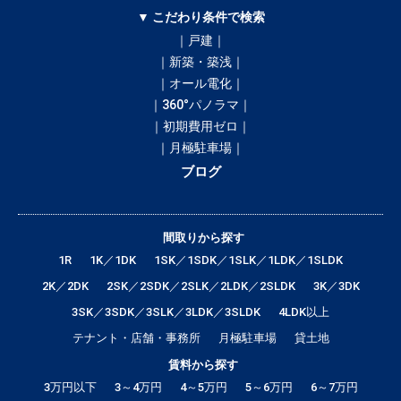
▼ こだわり条件で検索
｜戸建｜
｜新築・築浅｜
｜オール電化｜
｜360°パノラマ｜
｜初期費用ゼロ｜
｜月極駐車場｜
ブログ
間取りから探す
1R
1K／1DK
1SK／1SDK／1SLK／1LDK／1SLDK
2K／2DK
2SK／2SDK／2SLK／2LDK／2SLDK
3K／3DK
3SK／3SDK／3SLK／3LDK／3SLDK
4LDK以上
テナント・店舗・事務所
月極駐車場
貸土地
賃料から探す
3万円以下
3～4万円
4～5万円
5～6万円
6～7万円