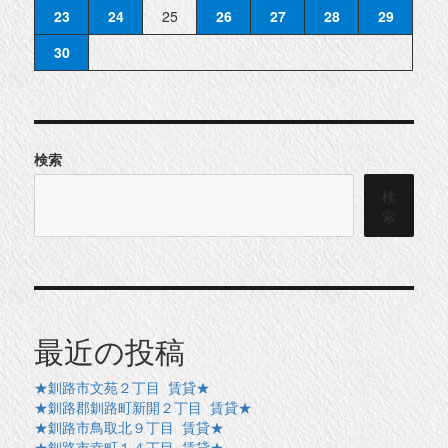
23
24
25
26
27
28
29
30
検索
検
索
最近の投稿
★釧路市文苑２丁目 賃貸★
★釧路郡釧路町新開２丁目 賃貸★
★釧路市鳥取北９丁目 賃貸★
★釧路市幸町１４丁目 賃貸★