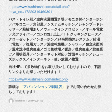
https://www.kushiroshi.com/detail.php?
heya_no=17220319460301
バス・トイレ別／室内洗濯機置き場／モニタ付インターホン
／バルコニー／角部屋／システムキッチン／シャンプードレ
ッサー／駐輪場あり／ウォークインクロゼット／オール電化
／光ファイバー／コンロ2口以上／ＩＨクッキングヒータ／
クローゼット／インターホン／24時間換気システム／給湯
（電気）／複層ガラス／浴室乾燥機／シャワー／独立洗面所
／温水洗浄暖房便座／ゴミ集積場／暖房／暖房便座／郵便受
け／照明器具／インターネット対応／対面キッチン／シュー
ズボックス／インターネット使い放題／物置
自社HPにて多数物件をお取り扱いしておりますので、下記
リンクよりお探しいただけます！
https://www.kushiroshi.com/index.php
詳細は
「アパマンショップ釧路店」
までお問い合わせお待
ちしております！
投
投
kushiroshi
2024年9月14日
稿
稿
者
日: