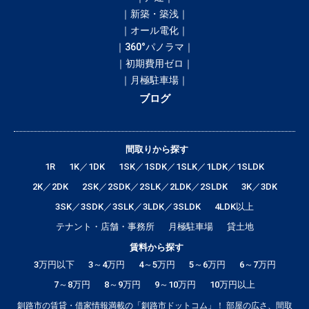
｜新築・築浅｜
｜オール電化｜
｜360°パノラマ｜
｜初期費用ゼロ｜
｜月極駐車場｜
ブログ
間取りから探す
1R
1K／1DK
1SK／1SDK／1SLK／1LDK／1SLDK
2K／2DK
2SK／2SDK／2SLK／2LDK／2SLDK
3K／3DK
3SK／3SDK／3SLK／3LDK／3SLDK
4LDK以上
テナント・店舗・事務所
月極駐車場
貸土地
賃料から探す
3万円以下
3～4万円
4～5万円
5～6万円
6～7万円
7～8万円
8～9万円
9～10万円
10万円以上
釧路市の賃貸・借家情報満載の「釧路市ドットコム」！ 部屋の広さ、間取