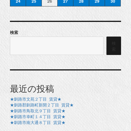
24
25
26
27
28
29
30
検索
検
索
最近の投稿
★釧路市文苑２丁目 賃貸★
★釧路郡釧路町新開２丁目 賃貸★
★釧路市鳥取北９丁目 賃貸★
★釧路市幸町１４丁目 賃貸★
★釧路市南大通８丁目 賃貸★