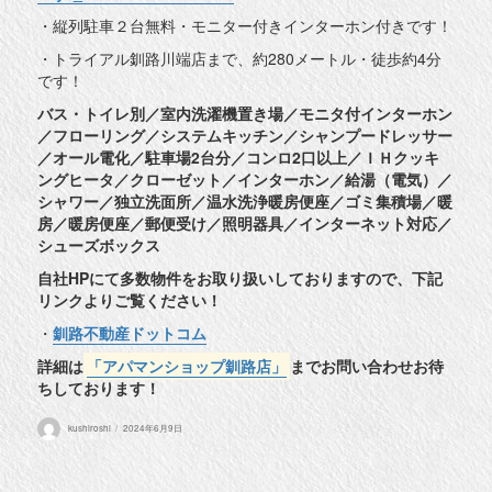
・縦列駐車２台無料・モニター付きインターホン付きです！
・トライアル釧路川端店まで、約280メートル・徒歩約4分
です！
バス・トイレ別／室内洗濯機置き場／モニタ付インターホン
／フローリング／システムキッチン／シャンプードレッサー
／オール電化／駐車場2台分／コンロ2口以上／ＩＨクッキ
ングヒータ／クローゼット／インターホン／給湯（電気）／
シャワー／独立洗面所／温水洗浄暖房便座／ゴミ集積場／暖
房／暖房便座／郵便受け／照明器具／インターネット対応／
シューズボックス
自社HPにて多数物件をお取り扱いしておりますので、下記
リンクよりご覧ください！
・
釧路不動産ドットコム
詳細は
「アパマンショップ釧路店」
までお問い合わせお待
ちしております！
投
投
kushiroshi
2024年6月9日
稿
稿
者
日: