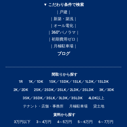
▼ こだわり条件で検索
｜戸建｜
｜新築・築浅｜
｜オール電化｜
｜360°パノラマ｜
｜初期費用ゼロ｜
｜月極駐車場｜
ブログ
間取りから探す
1R
1K／1DK
1SK／1SDK／1SLK／1LDK／1SLDK
2K／2DK
2SK／2SDK／2SLK／2LDK／2SLDK
3K／3DK
3SK／3SDK／3SLK／3LDK／3SLDK
4LDK以上
テナント・店舗・事務所
月極駐車場
貸土地
賃料から探す
3万円以下
3～4万円
4～5万円
5～6万円
6～7万円