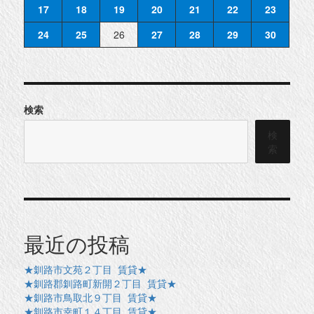
17
18
19
20
21
22
23
24
25
26
27
28
29
30
検索
検
索
最近の投稿
★釧路市文苑２丁目 賃貸★
★釧路郡釧路町新開２丁目 賃貸★
★釧路市鳥取北９丁目 賃貸★
★釧路市幸町１４丁目 賃貸★