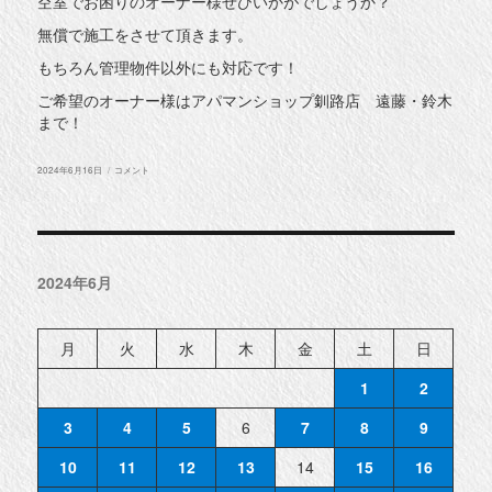
空室でお困りのオーナー様ぜひいかがでしょうか？
無償で施工をさせて頂きます。
もちろん管理物件以外にも対応です！
ご希望のオーナー様はアパマンショップ釧路店 遠藤・鈴木
まで！
投
看
2024年6月16日
コメント
稿
板
日:
貼
り
ま
す！
に
2024年6月
月
火
水
木
金
土
日
1
2
3
4
5
6
7
8
9
10
11
12
13
14
15
16