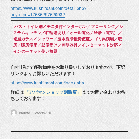
https://www.kushiroshi.com/detail.php?
heya_no=17686297620932
バス・トイレ別／モニタ付インターホン／フローリング／シ
ステムキッチン／駐輪場あり／オール電化／給湯（電気）／
複層ガラス／シャワー／温水洗浄暖房便座／ゴミ集積場／暖
房／暖房便座／郵便受け／照明器具／インターネット対応／
インターネット使い放題
自社HPにて多数物件をお取り扱いしておりますので、下記
リンクよりお探しいただけます！
https://www.kushiroshi.com/index.php
詳細は
「アパマンショップ釧路店」
までお問い合わせお待
ちしております！
投
投
kushiroshi
2026年6月7日
稿
稿
者
日: