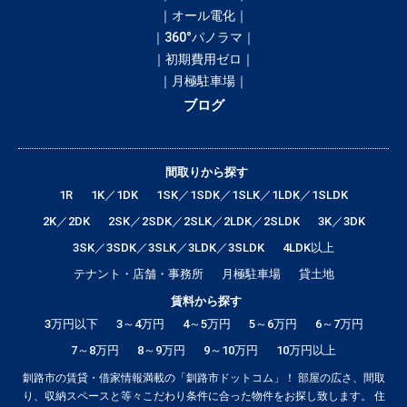
｜オール電化｜
｜360°パノラマ｜
｜初期費用ゼロ｜
｜月極駐車場｜
ブログ
間取りから探す
1R
1K／1DK
1SK／1SDK／1SLK／1LDK／1SLDK
2K／2DK
2SK／2SDK／2SLK／2LDK／2SLDK
3K／3DK
3SK／3SDK／3SLK／3LDK／3SLDK
4LDK以上
テナント・店舗・事務所
月極駐車場
貸土地
賃料から探す
3万円以下
3～4万円
4～5万円
5～6万円
6～7万円
7～8万円
8～9万円
9～10万円
10万円以上
釧路市の賃貸・借家情報満載の「釧路市ドットコム」！ 部屋の広さ、間取
り、収納スペースと等々こだわり条件に合った物件をお探し致します。 住