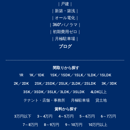
｜戸建｜
｜新築・築浅｜
｜オール電化｜
｜360°パノラマ｜
｜初期費用ゼロ｜
｜月極駐車場｜
ブログ
間取りから探す
1R
1K／1DK
1SK／1SDK／1SLK／1LDK／1SLDK
2K／2DK
2SK／2SDK／2SLK／2LDK／2SLDK
3K／3DK
3SK／3SDK／3SLK／3LDK／3SLDK
4LDK以上
テナント・店舗・事務所
月極駐車場
貸土地
賃料から探す
3万円以下
3～4万円
4～5万円
5～6万円
6～7万円
7～8万円
8～9万円
9～10万円
10万円以上