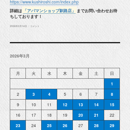
https://www.kushiroshi.com/index.php
詳細は
「アパマンショップ釧路店」
までお問い合わせお待
ちしております！
投
★
2026年3月14日
コメント
稿
釧
日:
路
市
光
陽
町
転
2026年3月
勤
向
け
賃
貸
月
火
水
木
金
土
日
★
に
1
2
3
4
5
6
7
8
9
10
11
12
13
14
15
16
17
18
19
20
21
22
23
24
25
26
27
28
29