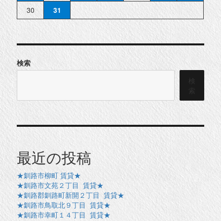
30
31
検索
検
索
最近の投稿
★釧路市柳町 賃貸★
★釧路市文苑２丁目 賃貸★
★釧路郡釧路町新開２丁目 賃貸★
★釧路市鳥取北９丁目 賃貸★
★釧路市幸町１４丁目 賃貸★