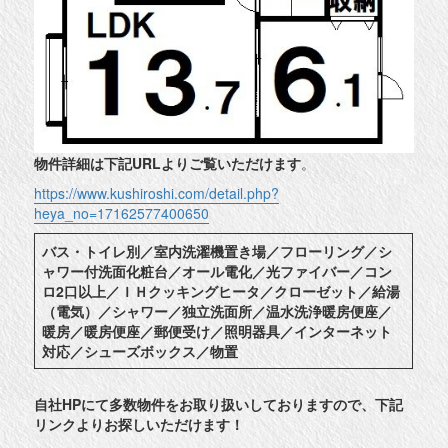
物件詳細は下記URLよりご覧いただけます
。
https://www.kushiroshi.com/detail.php?
heya_no=17162577400650
バス・トイレ別／室内洗濯機置き場／フローリング／シ
ャワー付洗面化粧台／オール電化／光ファイバー／コン
ロ2口以上／ＩＨクッキングヒータ／クローゼット／給湯
（電気）／シャワー／独立洗面所／温水洗浄暖房便座／
暖房／暖房便座／郵便受け／照明器具／インターネット
対応／シューズボックス／物置
自社HPにて多数物件をお取り扱いしておりますので、下記
リンクよりお探しいただけます！