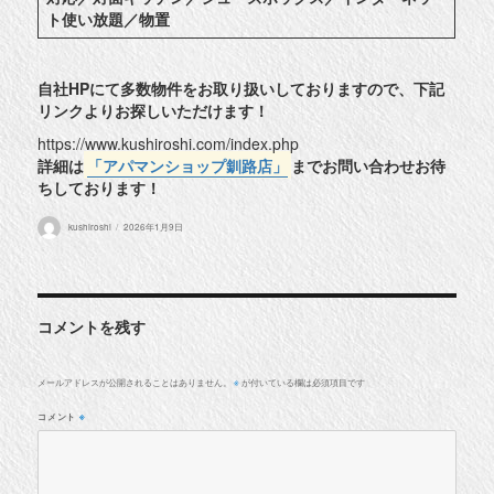
ト使い放題／物置
自社HPにて多数物件をお取り扱いしておりますので、下記
リンクよりお探しいただけます！
https://www.kushiroshi.com/index.php
詳細は
「アパマンショップ釧路店」
までお問い合わせお待
ちしております！
投
投
kushiroshi
2026年1月9日
稿
稿
者
日:
コメントを残す
メールアドレスが公開されることはありません。
が付いている欄は必須項目です
※
コメント
※