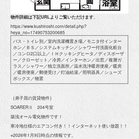
物件詳細は下記URLよりご覧いただけます
。
https://www.kushiroshi.com/detail.php?
heya_no=17490753200685
バス・トイレ別／室内洗濯機置き場／モニタ付インター
ホン／ＢＳ／システムキッチン／シャワー付洗面化粧台
／コンロ2口以上／ＩＨクッキングヒータ／ディスポーザ
ー／クローゼット／冷房／インターホン／出窓／複層ガ
ラス／シャワー／独立洗面所／温水洗浄暖房便座／暖房
／暖房便座／郵便受け／灯油給湯／照明器具／シューズ
ボックス／物置
｛弟子屈の賃貸物件｝
SOARERⅡ 204号室
築浅オール電化物件です！
寒冷地仕様のエアコン付き！！インターネット使い放題！！
※2026年1月9日時点の情報です。