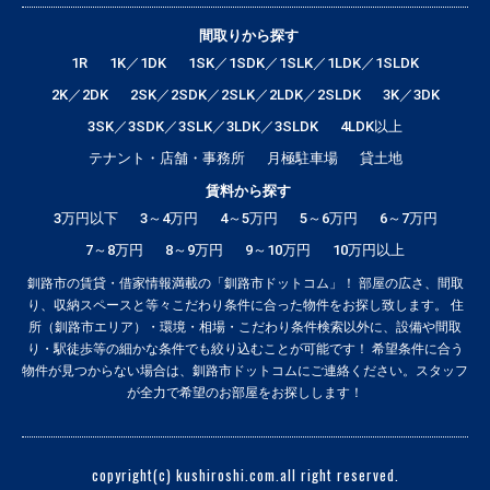
間取りから探す
1R
1K／1DK
1SK／1SDK／1SLK／1LDK／1SLDK
2K／2DK
2SK／2SDK／2SLK／2LDK／2SLDK
3K／3DK
3SK／3SDK／3SLK／3LDK／3SLDK
4LDK以上
テナント・店舗・事務所
月極駐車場
貸土地
賃料から探す
3万円以下
3～4万円
4～5万円
5～6万円
6～7万円
7～8万円
8～9万円
9～10万円
10万円以上
釧路市の賃貸・借家情報満載の「釧路市ドットコム」！ 部屋の広さ、間取
り、収納スペースと等々こだわり条件に合った物件をお探し致します。 住
所（釧路市エリア）・環境・相場・こだわり条件検索以外に、設備や間取
り・駅徒歩等の細かな条件でも絞り込むことが可能です！ 希望条件に合う
物件が見つからない場合は、釧路市ドットコムにご連絡ください。スタッフ
が全力で希望のお部屋をお探しします！
copyright(c) kushiroshi.com.all right reserved.