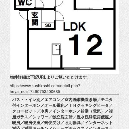
物件詳細は下記URLよりご覧いただけます
。
https://www.kushiroshi.com/detail.php?
heya_no=17490753200685
バス・トイレ別／エアコン／室内洗濯機置き場／モニタ
付インターホン／オール電化／ＩＨクッキングヒータ／
クローゼット／冷房／インターホン／給湯（電気）／複
層ガラス／シャワー／独立洗面所／温水洗浄暖房便座／
暖房／暖房便座／郵便受け／照明器具／インターネット
対応／対面キッチン／シューズボックス／インターネッ