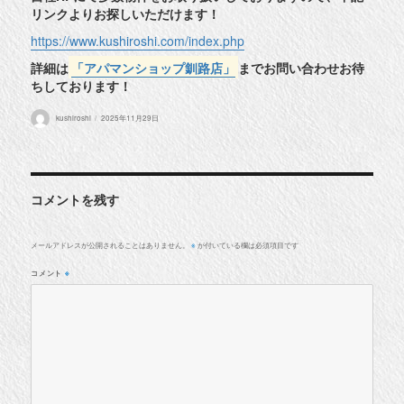
リンクよりお探しいただけます！
https://www.kushiroshi.com/index.php
詳細は
「アパマンショップ釧路店」
までお問い合わせお待
ちしております！
投
投
kushiroshi
2025年11月29日
稿
稿
者
日:
コメントを残す
メールアドレスが公開されることはありません。
が付いている欄は必須項目です
※
コメント
※