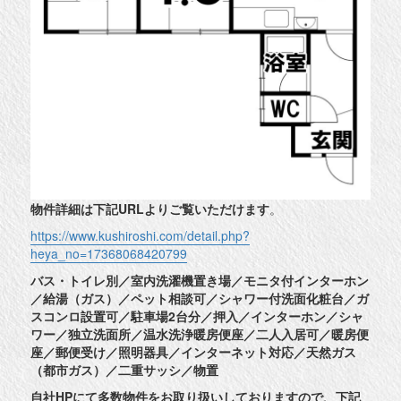
物件詳細は下記URLよりご覧いただけます
。
https://www.kushiroshi.com/detail.php?
heya_no=17368068420799
バス・トイレ別／室内洗濯機置き場／モニタ付インターホン
／給湯（ガス）／ペット相談可／シャワー付洗面化粧台／ガ
スコンロ設置可／駐車場2台分／押入／インターホン／シャ
ワー／独立洗面所／温水洗浄暖房便座／二人入居可／暖房便
座／郵便受け／照明器具／インターネット対応／天然ガス
（都市ガス）／二重サッシ／物置
自社HPにて多数物件をお取り扱いしておりますので、下記