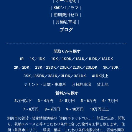
｜オール電化｜
｜360°パノラマ｜
｜初期費用ゼロ｜
｜月極駐車場｜
ブログ
間取りから探す
1R
1K／1DK
1SK／1SDK／1SLK／1LDK／1SLDK
2K／2DK
2SK／2SDK／2SLK／2LDK／2SLDK
3K／3DK
3SK／3SDK／3SLK／3LDK／3SLDK
4LDK以上
テナント・店舗・事務所
月極駐車場
貸土地
賃料から探す
3万円以下
3～4万円
4～5万円
5～6万円
6～7万円
7～8万円
8～9万円
9～10万円
10万円以上
釧路市の賃貸・借家情報満載の「釧路市ドットコム」！ 部屋の広さ、間取
り、収納スペースと等々こだわり条件に合った物件をお探し致します。 住
所（釧路市エリア）・環境・相場・こだわり条件検索以外に、設備や間取