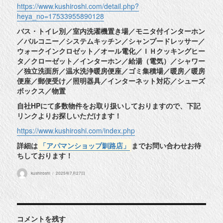
https://www.kushiroshi.com/detail.php?
heya_no=17533955890128
バス・トイレ別／室内洗濯機置き場／モニタ付インターホン
／バルコニー／システムキッチン／シャンプードレッサー／
ウォークインクロゼット／オール電化／ＩＨクッキングヒー
タ／クローゼット／インターホン／給湯（電気）／シャワー
／独立洗面所／温水洗浄暖房便座／ゴミ集積場／暖房／暖房
便座／郵便受け／照明器具／インターネット対応／シューズ
ボックス／物置
自社HPにて多数物件をお取り扱いしておりますので、下記
リンクよりお探しいただけます！
https://www.kushiroshi.com/index.php
詳細は
「アパマンショップ釧路店」
までお問い合わせお待
ちしております！
投
投
kushiroshi
2025年7月27日
稿
稿
者
日:
コメントを残す