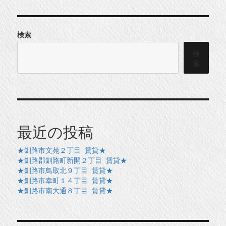
検索
検
索
最近の投稿
★釧路市文苑２丁目 賃貸★
★釧路郡釧路町新開２丁目 賃貸★
★釧路市鳥取北９丁目 賃貸★
★釧路市幸町１４丁目 賃貸★
★釧路市南大通８丁目 賃貸★