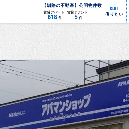
【
釧路
の不動産】公開物件数
RENT
賃貸
アパート
賃貸
テナント
借りたい
818
5
件
件