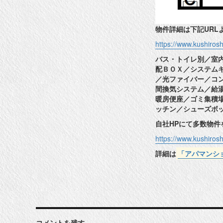
物件詳細は下記URL
https://www.kushiro
バス・トイレ別／室
配ＢＯＸ／システム
／光ファイバー／コン
間換気システム／給
暖房便座／ゴミ集積
ッチン／シューズボ
自社HPにて多数物
https://www.kushiros
詳細は
「アパマンシ
コメントを残す