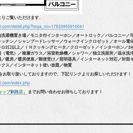
よりご覧いただけます
。
shi.com/detail.php?heya_no=17533955910041
内洗濯機置き場／モニタ付インターホン／オートロック／バルコニー／
キッチン／シャンプードレッサー／ウォークインクロゼット／オール電
ロ2口以上／ＩＨクッキングヒータ／クローゼット／インターホン／2
湯（電気）／複層ガラス／浴室乾燥機／シャワー／独立洗面所／温水洗
場／暖房／暖房便座／郵便受け／照明器具／インターネット対応／対面
ックス／インターネット使い放題／物置
件をお取り扱いしておりますので、下記リンクよりお探しいただけます！
hi.com/index.php
ョップ釧路店」
までお問い合わせお待ちしております！