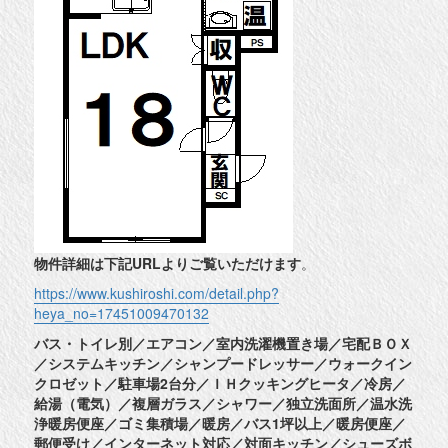
物件詳細は下記URLよりご覧いただけます
。
https://www.kushiroshi.com/detail.php?
heya_no=17451009470132
バス・トイレ別／エアコン／室内洗濯機置き場／宅配ＢＯＸ
／システムキッチン／シャンプードレッサー／ウォークイン
クロゼット／駐車場2台分／ＩＨクッキングヒータ／冷房／
給湯（電気）／複層ガラス／シャワー／独立洗面所／温水洗
浄暖房便座／ゴミ集積場／暖房／バス1坪以上／暖房便座／
郵便受け／インターネット対応／対面キッチン／シューズボ