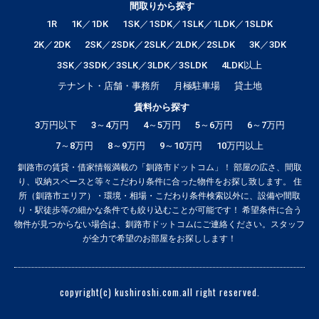
間取りから探す
1R
1K／1DK
1SK／1SDK／1SLK／1LDK／1SLDK
2K／2DK
2SK／2SDK／2SLK／2LDK／2SLDK
3K／3DK
3SK／3SDK／3SLK／3LDK／3SLDK
4LDK以上
テナント・店舗・事務所
月極駐車場
貸土地
賃料から探す
3万円以下
3～4万円
4～5万円
5～6万円
6～7万円
7～8万円
8～9万円
9～10万円
10万円以上
釧路市の賃貸・借家情報満載の「釧路市ドットコム」！ 部屋の広さ、間取
り、収納スペースと等々こだわり条件に合った物件をお探し致します。 住
所（釧路市エリア）・環境・相場・こだわり条件検索以外に、設備や間取
り・駅徒歩等の細かな条件でも絞り込むことが可能です！ 希望条件に合う
物件が見つからない場合は、釧路市ドットコムにご連絡ください。スタッフ
が全力で希望のお部屋をお探しします！
copyright(c) kushiroshi.com.all right reserved.