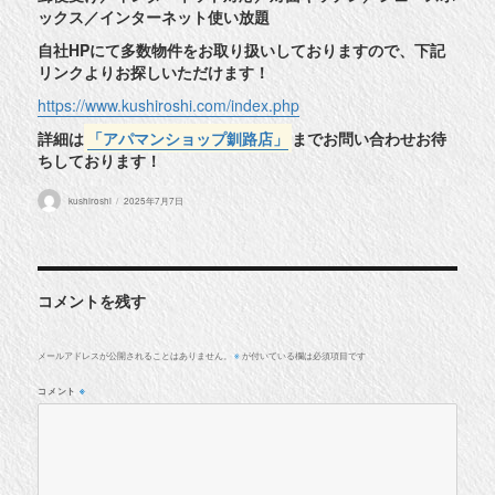
ックス／インターネット使い放題
自社HPにて多数物件をお取り扱いしておりますので、下記
リンクよりお探しいただけます！
https://www.kushiroshi.com/index.php
詳細は
「アパマンショップ釧路店」
までお問い合わせお待
ちしております！
投
投
kushiroshi
2025年7月7日
稿
稿
者
日:
コメントを残す
メールアドレスが公開されることはありません。
が付いている欄は必須項目です
※
コメント
※