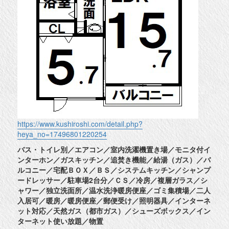
https://www.kushiroshi.com/detail.php?
heya_no=17496801220254
バス・トイレ別／エアコン／室内洗濯機置き場／モニタ付イ
ンターホン／ガスキッチン／追焚き機能／給湯（ガス）／バ
ルコニー／宅配ＢＯＸ／ＢＳ／システムキッチン／シャンプ
ードレッサー／駐車場2台分／ＣＳ／冷房／複層ガラス／シ
ャワー／独立洗面所／温水洗浄暖房便座／ゴミ集積場／二人
入居可／暖房／暖房便座／郵便受け／照明器具／インターネ
ット対応／天然ガス（都市ガス）／シューズボックス／イン
ターネット使い放題／物置