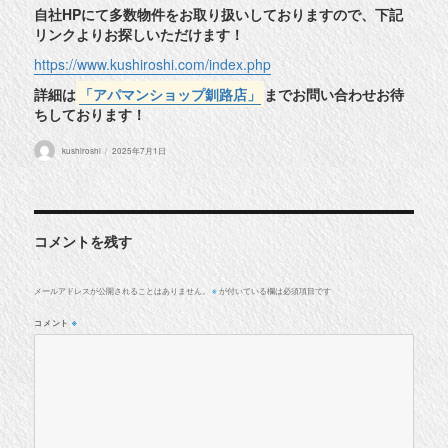
自社HPにて多数物件をお取り扱いしておりますので、下記
リンクよりお探しいただけます！
https://www.kushiroshi.com/index.php
詳細は
「アパマンショップ釧路店」
までお問い合わせお待
ちしております！
投
投
kushiroshi
2025年7月1日
稿
稿
者
日:
コメントを残す
メールアドレスが公開されることはありません。
が付いている欄は必須項目です
※
コメント
※